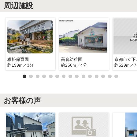
周辺施設
稚松保育園
高倉幼稚園
約199m／3分
約256m／4分
約529m／
お客様の声