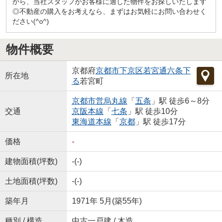
から、当社スタッフがお客様に適した物件をお探しいたします
◎不動産の購入をお考えなら、まずはお気軽にお問い合わせく
ださい(^o^)
物件概要
京都府
京都市下京区
若宮通六条下
所在地
る
若宮町
京都市営烏丸線
「
五条
」駅 徒歩6～8分
交通
京阪本線
「
七条
」駅 徒歩10分
東海道本線
「
京都
」駅 徒歩17分
価格
-
建物面積(坪数)
-(-)
土地面積(坪数)
-(-)
築年月
1971年 5月(築55年)
種別 / 構造
中古一戸建 / 木造