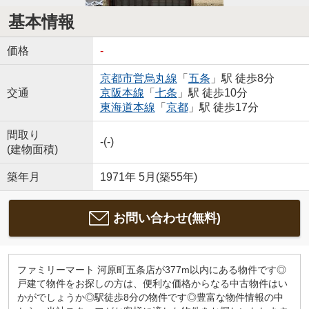
基本情報
価格
-
京都市営烏丸線
「
五条
」駅 徒歩8分
交通
京阪本線
「
七条
」駅 徒歩10分
東海道本線
「
京都
」駅 徒歩17分
間取り
-(-)
(建物面積)
築年月
1971年 5月(築55年)
お問い合わせ(無料)
ファミリーマート 河原町五条店が377m以内にある物件です◎
戸建て物件をお探しの方は、便利な価格からなる中古物件はい
かがでしょうか◎駅徒歩8分の物件です◎豊富な物件情報の中