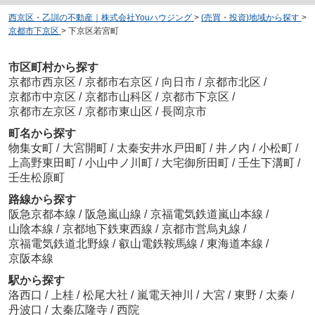
西京区・乙訓の不動産｜株式会社Youハウジング
>
(売買・投資)地域から探す
>
京都市下京区
>
下京区若宮町
市区町村から探す
京都市西京区
/
京都市右京区
/
向日市
/
京都市北区
/
京都市中京区
/
京都市山科区
/
京都市下京区
/
京都市左京区
/
京都市東山区
/
長岡京市
町名から探す
物集女町
/
大宮開町
/
太秦安井水戸田町
/
井ノ内
/
小松町
/
上高野東田町
/
小山中ノ川町
/
大宅御所田町
/
壬生下溝町
/
壬生松原町
路線から探す
阪急京都本線
/
阪急嵐山線
/
京福電気鉄道嵐山本線
/
山陰本線
/
京都地下鉄東西線
/
京都市営烏丸線
/
京福電気鉄道北野線
/
叡山電鉄鞍馬線
/
東海道本線
/
京阪本線
駅から探す
洛西口
/
上桂
/
松尾大社
/
嵐電天神川
/
大宮
/
東野
/
太秦
/
丹波口
/
太秦広隆寺
/
西院