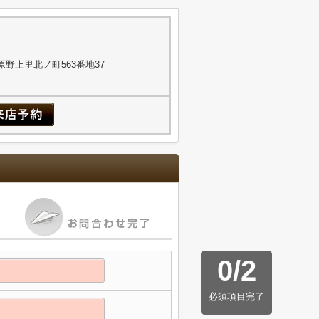
野上里北ノ町563番地37
0
/
2
必須項目完了