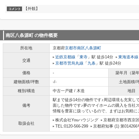
【外観】
コメント
南区八条源町
の物件概要
所在地
京都府
京都市南区
八条源町
近鉄京都線
「
東寺
」駅 徒歩14分
東海道本線
交通
京都市営烏丸線
「
九条
」駅 徒歩24分
価格
-
築年月（築
建物面積/坪数
-/-
土地面積/
種別/構造
中古一戸建 / 木造
地目
駅まで徒歩14分の物件です♪周辺環境も充実し
備考
面した物件です♪夢のマイホームの購入を当社
情報を豊富に扱っているので、まずはお気軽にご連絡
株式会社Youハウジング
京都府京都市西京区
取扱会社
TEL:0120-566-299
京都府知事 (1) 第014266