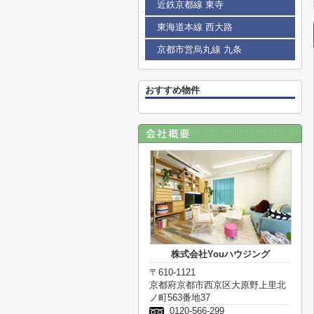
近鉄京都線 東寺
東海道本線 西大路
京都市営烏丸線 九条
おすすめ物件
株式会社Youハウジング
〒610-1121
京都府京都市西京区大原野上里北
ノ町563番地37
0120-566-299