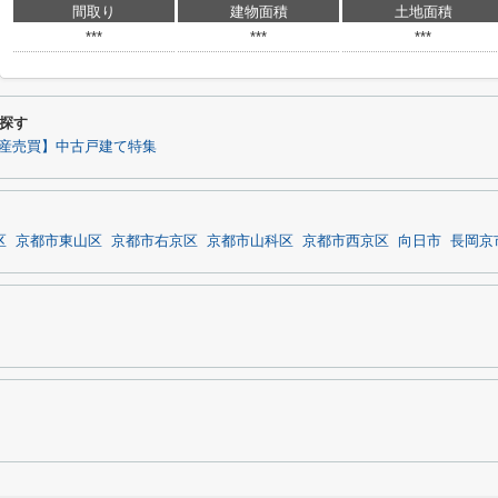
間取り
建物面積
土地面積
***
***
***
探す
産売買】中古戸建て特集
区
京都市東山区
京都市右京区
京都市山科区
京都市西京区
向日市
長岡京