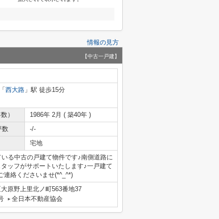
情報の見方
【中古一戸建】
「
西大路
」駅 徒歩15分
年数）
1986年 2月 ( 築40年 )
坪数
-/-
宅地
ている中古の戸建て物件です♪南側道路に
スタッフがサポートいたします♪一戸建て
くださいませ(*^_^*)
大原野上里北ノ町563番地37
号
全日本不動産協会