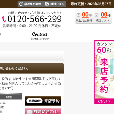
最終更新：2026年08月07日
00
00
件
件
最近見た物件
検討リスト
営業時間：9:00～21:00
定休日：不定休
問い合わせください。
に位置する物件です☆周辺環境も充実して
不動産を購入してはいかがでしょうか☆当
い(^^)
建物
40年
階建
造