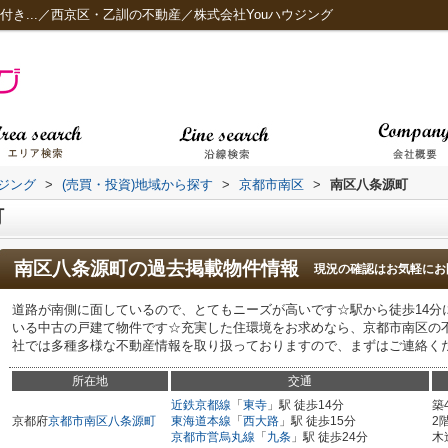
付き...／西京区・乙訓の不動産／株式会社Youハウジング
ジング
>
(売買・投資)地域から探す
>
京都市南区
>
南区八条源町
町
南区八条源町
の過去掲載物件情報
現況の確認はお気軽にお
道路が南側に面しているので、とてもニーズが高いです☆駅から徒歩14分
いる中古の戸建て物件です☆充実した住環境をお求めなら、京都市南区の
社では多種多様な不動産情報を取り扱っておりますので、まずはご連絡くださ
所在地
交通
近鉄京都線
「
東寺
」駅 徒歩14分
築
京都府
京都市南区
八条源町
東海道本線
「
西大路
」駅 徒歩15分
2
京都市営烏丸線
「
九条
」駅 徒歩24分
木