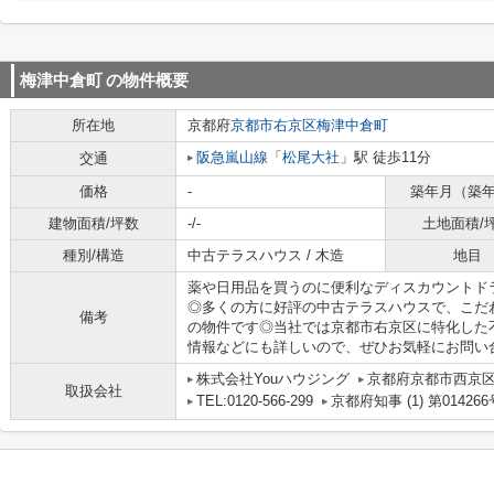
梅津中倉町
の物件概要
所在地
京都府
京都市右京区
梅津中倉町
阪急嵐山線
「
松尾大社
」駅 徒歩11分
交通
価格
-
築年月（築
建物面積/坪数
-/-
土地面積/
種別/構造
中古テラスハウス / 木造
地目
薬や日用品を買うのに便利なディスカウントドラ
◎多くの方に好評の中古テラスハウスで、こだ
備考
の物件です◎当社では京都市右京区に特化した
情報などにも詳しいので、ぜひお気軽にお問い合わ
株式会社Youハウジング
京都府京都市西京区
取扱会社
TEL:0120-566-299
京都府知事 (1) 第014266