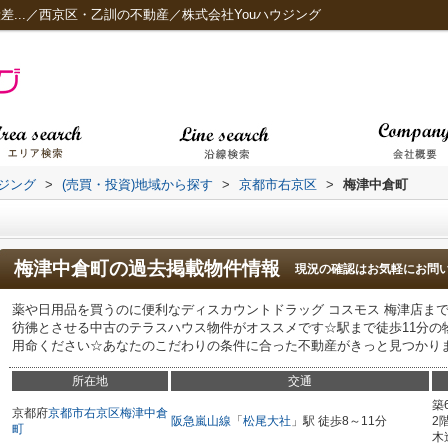
差...／西京区・乙訓の不動産／株式会社Youハウジング
ジング
>
(売買・投資)地域から探す
>
京都市右京区
>
梅津中倉町
梅津中倉町
の過去掲載物件情報
現況の確認はお気軽にお問
薬や日用品を買うのに便利なディスカウントドラッグ コスモス 梅津店まで
彷彿とさせる中古のテラスハウス物件がオススメです☆駅まで徒歩11分の
用命ください☆あなたのこだわりの条件に合った不動産がきっと見つかります
所在地
交通
築
京都府
京都市右京区
梅津中倉
阪急嵐山線
「
松尾大社
」駅 徒歩8～11分
2
町
木