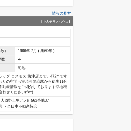
情報の見方
【中古テラスハウス】
年数）
1966年 7月 ( 築60年 )
坪数
-/-
宅地
ッグ コスモス 梅津店まで、472mです
わりの空間も実現可能◎駅から徒歩11分
不動産情報をご紹介しております◎地域
せください(^o^)
大原野上里北ノ町563番地37
号
全日本不動産協会