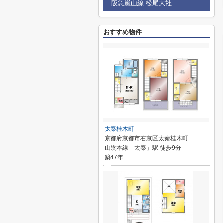
阪急嵐山線 松尾大社
おすすめ物件
太秦桂木町
京都府京都市右京区太秦桂木町
山陰本線「太秦」駅 徒歩9分
築47年