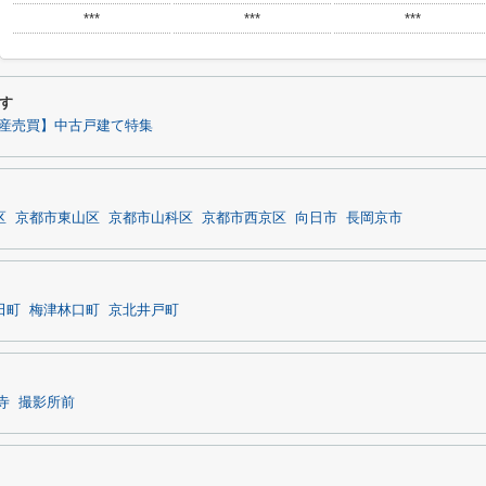
***
***
***
す
産売買】中古戸建て特集
区
京都市東山区
京都市山科区
京都市西京区
向日市
長岡京市
田町
梅津林口町
京北井戸町
寺
撮影所前