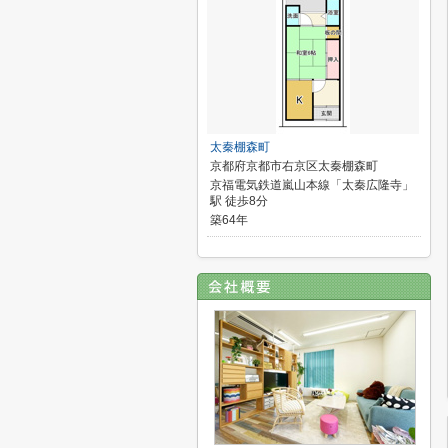
太秦棚森町
京都府京都市右京区太秦棚森町
京福電気鉄道嵐山本線「太秦広隆寺」
駅 徒歩8分
築64年