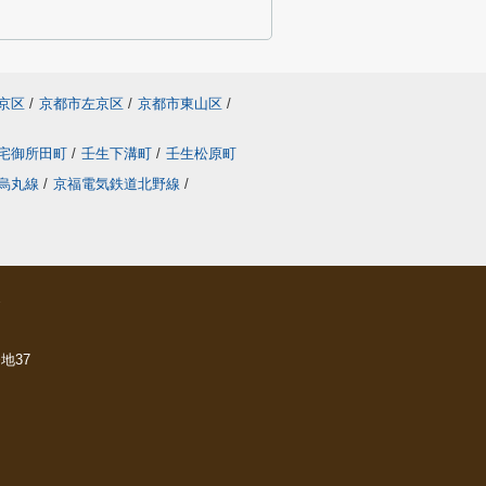
京区
/
京都市左京区
/
京都市東山区
/
宅御所田町
/
壬生下溝町
/
壬生松原町
烏丸線
/
京福電気鉄道北野線
/
ら
地37