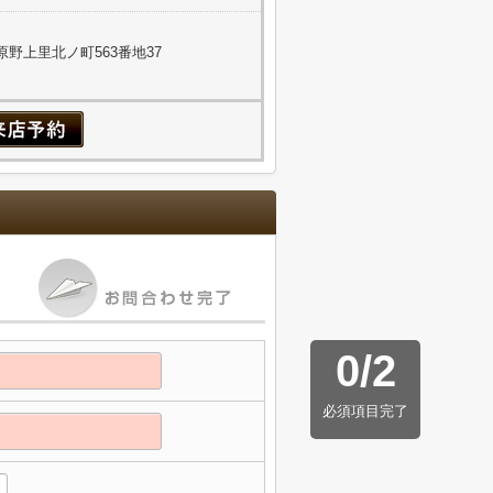
野上里北ノ町563番地37
0
/
2
必須項目完了