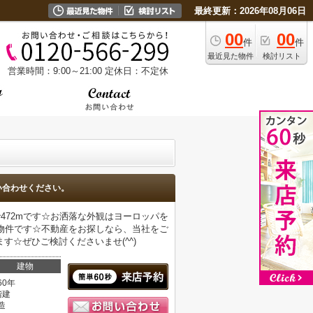
最終更新：2026年08月06日
00
00
件
件
最近見た物件
検討リスト
営業時間：9:00～21:00
定休日：不定休
い合わせください。
472mです☆お洒落な外観はヨーロッパを
物件です☆不動産をお探しなら、当社をご
☆ぜひご検討くださいませ(^^)
建物
60年
階建
造