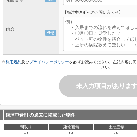
【梅津中倉町へのお問い合わせ】
内容
任意
※
利用規約
及び
プライバシーポリシー
を必ずお読みください。左記内容に同
さい。
未入力項目がありま
梅津中倉町
の過去に掲載した物件
間取り
建物面積
土地面積
***
***
***