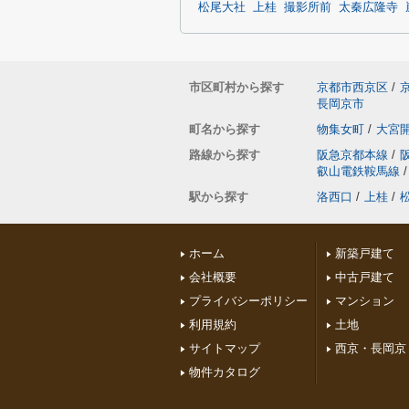
松尾大社
上桂
撮影所前
太秦広隆寺
市区町村から探す
京都市西京区
/
長岡京市
町名から探す
物集女町
/
大宮
路線から探す
阪急京都本線
/
叡山電鉄鞍馬線
/
駅から探す
洛西口
/
上桂
/
ホーム
新築戸建て
会社概要
中古戸建て
プライバシーポリシー
マンション
利用規約
土地
サイトマップ
西京・長岡京
物件カタログ