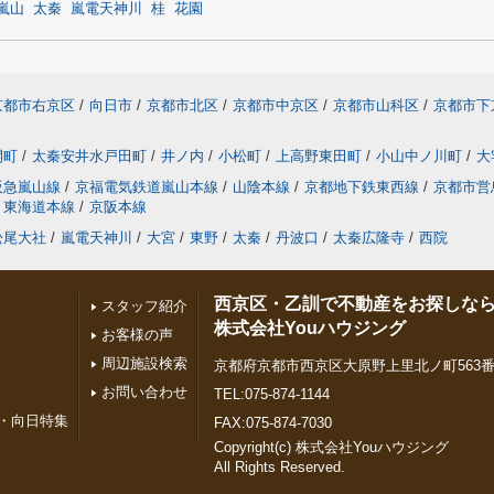
嵐山
太秦
嵐電天神川
桂
花園
京都市右京区
/
向日市
/
京都市北区
/
京都市中京区
/
京都市山科区
/
京都市下
開町
/
太秦安井水戸田町
/
井ノ内
/
小松町
/
上高野東田町
/
小山中ノ川町
/
大
阪急嵐山線
/
京福電気鉄道嵐山本線
/
山陰本線
/
京都地下鉄東西線
/
京都市営
東海道本線
/
京阪本線
松尾大社
/
嵐電天神川
/
大宮
/
東野
/
太秦
/
丹波口
/
太秦広隆寺
/
西院
西京区・乙訓で不動産をお探しな
スタッフ紹介
株式会社Youハウジング
お客様の声
周辺施設検索
京都府京都市西京区大原野上里北ノ町563番
お問い合わせ
TEL:075-874-1144
・向日特集
FAX:075-874-7030
Copyright(c) 株式会社Youハウジング
All Rights Reserved.