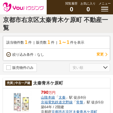
閲覧履歴
お気に入り
メニュー
0
0
京都市右京区太秦青木ケ原町 不動産一
覧
1
1
1～1
該当物件数
件
販売数
件
件を表示
変更
絞り込み条件：
なし
販売物件のみ
太秦青木ケ原町
売買 | 中古一戸建
790
万円
山陰本線
「
太秦
」駅 徒歩8分
京福電気鉄道北野線
「
常盤
」駅 徒歩5分
築64年 / 2階建
京都府
京都市右京区
太秦青木ケ原町