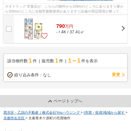
スギドラッグ 常盤店が、こちらの物件から338mのところにあります☆家か
ら308mのところに京都常盤郵便局があります☆設備や周辺環境が整ってい
る中古戸建てはいかがでしょうか☆徒歩8分圏...
790
万
円
- / 4K / 37.41㎡
1
1
1～1
該当物件数
件
販売数
件
件を表示
変更
絞り込み条件：
なし
ページトップへ
西京区・乙訓の不動産｜株式会社Youハウジング
>
(売買・投資)地域から探す
>
京都市右京区
>
太秦青木ケ原町の売買物件