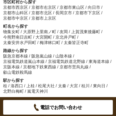
市区町村から探す
京都市西京区
/
京都市右京区
/
京都市東山区
/
向日市
/
京都市山科区
/
京都市北区
/
長岡京市
/
京都市下京区
/
京都市中京区
/
京都市上京区
町名から探す
物集女町
/
大原野上里南ノ町
/
友岡
/
上賀茂東後藤町
/
今熊野南日吉町
/
大宮開町
/
京北井戸町
/
太秦安井水戸田町
/
梅津林口町
/
太秦皆正寺町
路線から探す
阪急京都本線
/
阪急嵐山線
/
山陰本線
/
京福電気鉄道嵐山本線
/
京福電気鉄道北野線
/
東海道本線
/
京阪本線
/
京都地下鉄東西線
/
京都市営烏丸線
/
叡山電鉄鞍馬線
駅から探す
桂
/
洛西口
/
上桂
/
松尾大社
/
太秦
/
大宮
/
桂川
/
東向日
/
北野白梅町
/
嵐電天神川
電話でお問い合わせ