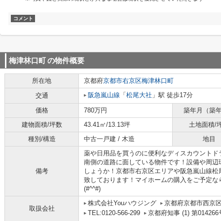
コメント
梅津林口町
の物件概要
所在地
京都府
京都市右京区
梅津林口町
阪急嵐山線
「
松尾大社
」駅 徒歩17分
交通
価格
780万円
築年月（築
建物面積/坪数
43.41㎡/13.13坪
土地面積/
種別/構造
中古一戸建 / 木造
地目
薬や日用品を買うのに便利なディスカウントドラ
南側の道路に面している物件です！設備や周辺
備考
しょうか！京都市右京区エリアや阪急嵐山線松
致しております！マイホームの購入をご予定な
(#^^#)
株式会社Youハウジング
京都府京都市西京区
取扱会社
TEL:0120-566-299
京都府知事 (1) 第014266