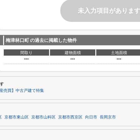
未入力項目がありま
梅津林口町
の過去に掲載した物件
間取り
建物面積
土地面積
***
***
***
す
産売買】中古戸建て特集
区
京都市東山区
京都市山科区
京都市西京区
向日市
長岡京市