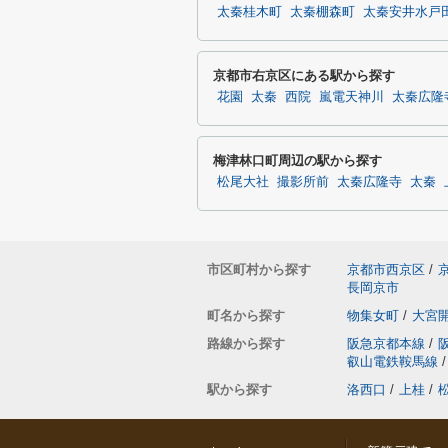
太秦桂木町
太秦棚森町
太秦安井水戸
京都市右京区にある駅から探す
花園
太秦
西院
嵐電天神川
太秦広隆
梅津林口町周辺の駅から探す
松尾大社
撮影所前
太秦広隆寺
太秦
市区町村から探す
京都市西京区
/
長岡京市
町名から探す
物集女町
/
大宮
路線から探す
阪急京都本線
/
叡山電鉄鞍馬線
/
駅から探す
洛西口
/
上桂
/