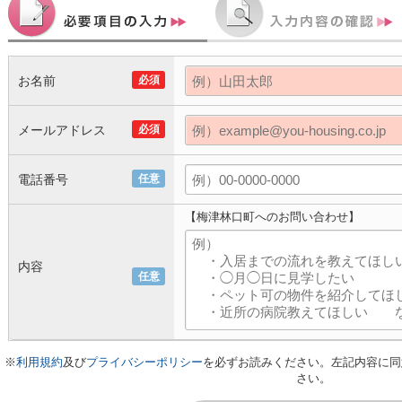
お名前
必須
メールアドレス
必須
電話番号
任意
【梅津林口町へのお問い合わせ】
内容
任意
※
利用規約
及び
プライバシーポリシー
を必ずお読みください。左記内容に同
さい。