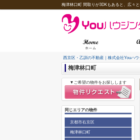
梅津林口町 間取りが3DKもあると、広々と
西京区・乙訓の不動産｜株式会社Youハウ
梅津林口町
▼ご希望の物件をお探しします
同じエリアの物件
京都市右京区
梅津林口町