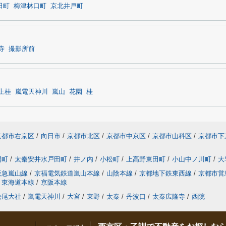
田町
梅津林口町
京北井戸町
寺
撮影所前
上桂
嵐電天神川
嵐山
花園
桂
京都市右京区
/
向日市
/
京都市北区
/
京都市中京区
/
京都市山科区
/
京都市下
開町
/
太秦安井水戸田町
/
井ノ内
/
小松町
/
上高野東田町
/
小山中ノ川町
/
大
阪急嵐山線
/
京福電気鉄道嵐山本線
/
山陰本線
/
京都地下鉄東西線
/
京都市営
東海道本線
/
京阪本線
松尾大社
/
嵐電天神川
/
大宮
/
東野
/
太秦
/
丹波口
/
太秦広隆寺
/
西院