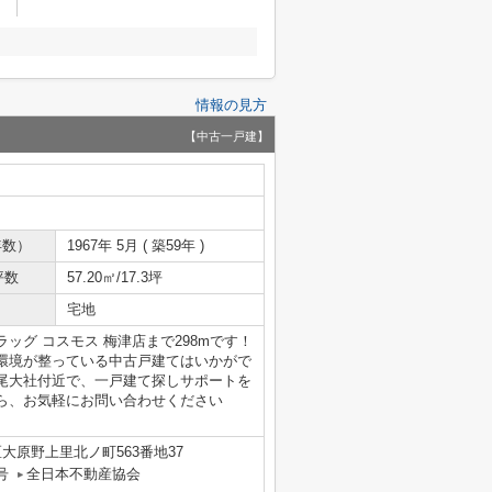
情報の見方
【中古一戸建】
年数）
1967年 5月 ( 築59年 )
坪数
57.20㎡/17.3坪
宅地
ッグ コスモス 梅津店まで298mです！
環境が整っている中古戸建てはいかがで
尾大社付近で、一戸建て探しサポートを
ら、お気軽にお問い合わせください
大原野上里北ノ町563番地37
号
全日本不動産協会