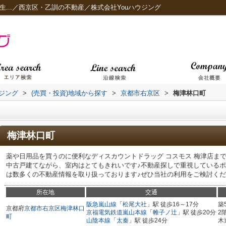
生...／西京区・乙訓の不動産／株式会社Youハウジング
ジング
>
(売買・投資)地域から探す
>
京都市右京区
>
梅津林口町
梅津林口町
薬や日用品を買うのに便利なディスカウントドラッグ コスモス 梅津店まで2
中古戸建てながら、室内はとてもきれいです♪不動産探しで重視しているポ
は数多くの不動産情報を取り扱っております♪ぜひ当社の利用をご検討ください(
所在地
交通
阪急嵐山線
「
松尾大社
」駅 徒歩16～17分
築
京都府
京都市右京区
梅津林口
京福電気鉄道嵐山本線
「
帷子ノ辻
」駅 徒歩20分
2
町
山陰本線
「
太秦
」駅 徒歩24分
木