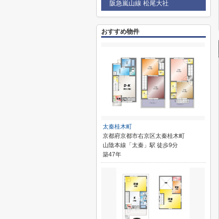
阪急嵐山線 松尾大社
おすすめ物件
太秦桂木町
京都府京都市右京区太秦桂木町
山陰本線「太秦」駅 徒歩9分
築47年