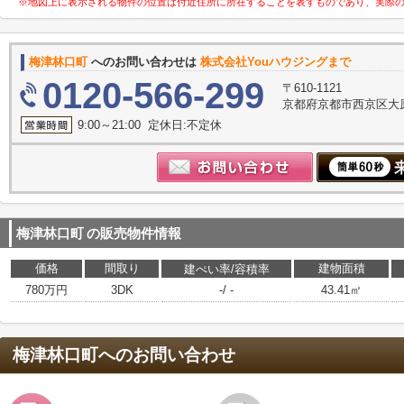
※地図上に表示される物件の位置は付近住所に所在することを表すものであり、実際
梅津林口町
へのお問い合わせは
株式会社Youハウジングまで
0120-566-299
〒610-1121
京都府京都市西京区大原
9:00～21:00 定休日:不定休
梅津林口町
の販売物件情報
価格
間取り
建物面積
建ぺい率/容積率
780万円
3DK
-/ -
43.41㎡
梅津林口町
へのお問い合わせ