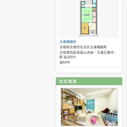
太秦棚森町
京都府京都市右京区太秦棚森町
京福電気鉄道嵐山本線「太秦広隆寺」
駅 徒歩8分
築64年