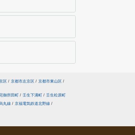
京区
/
京都市左京区
/
京都市東山区
/
宅御所田町
/
壬生下溝町
/
壬生松原町
烏丸線
/
京福電気鉄道北野線
/