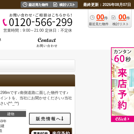
最終更新：2026年08月07日
00
00
件
件
最近見た物件
検討リスト
営業時間：9:00～21:00
定休日：不定休
98mです♪南側道路に面した物件です♪
イントを、当社にお聞かせください♪当社
*^_^*)
建物
販売情報へ
59年
階建
造