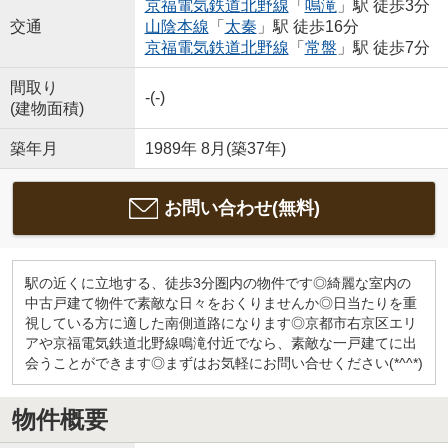
京福電気鉄道北野線
「
鳴滝
」駅 徒歩3分
交通
山陰本線
「
太秦
」駅 徒歩16分
京福電気鉄道北野線
「
常盤
」駅 徒歩7分
間取り
-(-)
(建物面積)
築年月
1989年 8月(築37年)
お問い合わせ(無料)
駅の近くに立地する、徒歩3分圏内の物件です◎綺麗な室内の
中古戸建て物件で素敵な日々をおくりませんか◎日当たりを重
視している方に適した南側道路になります◎京都市右京区エリ
アや京福電気鉄道北野線鳴滝付近でなら、素敵な一戸建てに出
会うことができます◎まずはお気軽にお問い合せください(*^^*)
物件概要