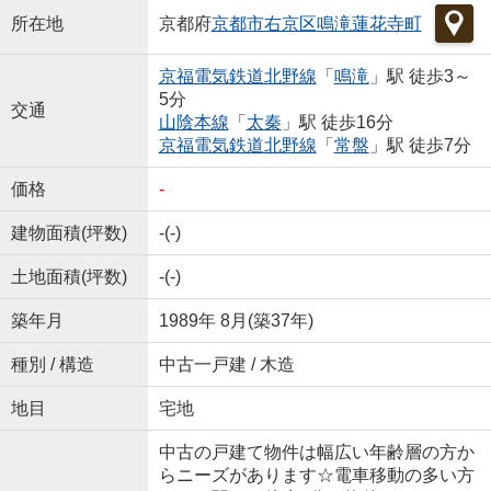
所在地
京都府
京都市右京区
鳴滝蓮花寺町
京福電気鉄道北野線
「
鳴滝
」駅 徒歩3～
5分
交通
山陰本線
「
太秦
」駅 徒歩16分
京福電気鉄道北野線
「
常盤
」駅 徒歩7分
価格
-
建物面積(坪数)
-(-)
土地面積(坪数)
-(-)
築年月
1989年 8月(築37年)
種別 / 構造
中古一戸建 / 木造
地目
宅地
中古の戸建て物件は幅広い年齢層の方か
らニーズがあります☆電車移動の多い方