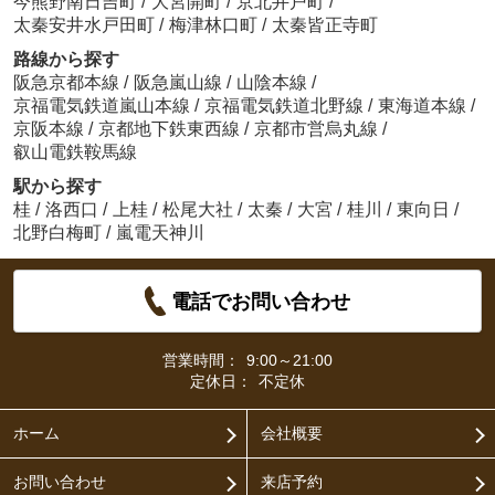
今熊野南日吉町
/
大宮開町
/
京北井戸町
/
太秦安井水戸田町
/
梅津林口町
/
太秦皆正寺町
路線から探す
阪急京都本線
/
阪急嵐山線
/
山陰本線
/
京福電気鉄道嵐山本線
/
京福電気鉄道北野線
/
東海道本線
/
京阪本線
/
京都地下鉄東西線
/
京都市営烏丸線
/
叡山電鉄鞍馬線
駅から探す
桂
/
洛西口
/
上桂
/
松尾大社
/
太秦
/
大宮
/
桂川
/
東向日
/
北野白梅町
/
嵐電天神川
電話でお問い合わせ
営業時間：
9:00～21:00
定休日：
不定休
ホーム
会社概要
お問い合わせ
来店予約