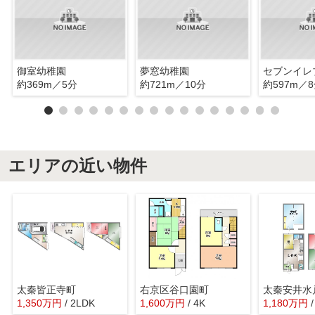
御室幼稚園
夢窓幼稚園
約369m／5分
約721m／10分
約597m／
エリアの近い物件
太秦皆正寺町
右京区谷口園町
太秦安井水
1,350
万
円
/ 2LDK
1,600
万
円
/ 4K
1,180
万
円