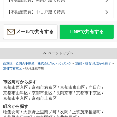
【不動産売買】中古戸建て特集
メールで共有する
LINEで共有する
ページトップへ
西京区・乙訓の不動産｜株式会社Youハウジング
>
(売買・投資)地域から探す
>
京都市右京区
>
鳴滝蓮花寺町
市区町村から探す
京都市西京区
/
京都市右京区
/
京都市東山区
/
向日市
/
京都市山科区
/
京都市北区
/
長岡京市
/
京都市下京区
/
京都市中京区
/
京都市上京区
町名から探す
物集女町
/
大原野上里南ノ町
/
友岡
/
上賀茂東後藤町
/