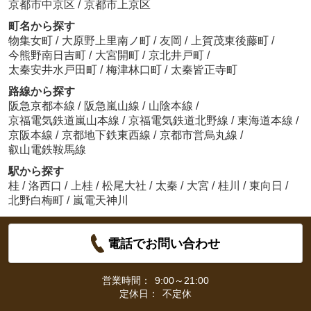
京都市中京区
/
京都市上京区
町名から探す
物集女町
/
大原野上里南ノ町
/
友岡
/
上賀茂東後藤町
/
今熊野南日吉町
/
大宮開町
/
京北井戸町
/
太秦安井水戸田町
/
梅津林口町
/
太秦皆正寺町
路線から探す
阪急京都本線
/
阪急嵐山線
/
山陰本線
/
京福電気鉄道嵐山本線
/
京福電気鉄道北野線
/
東海道本線
/
京阪本線
/
京都地下鉄東西線
/
京都市営烏丸線
/
叡山電鉄鞍馬線
駅から探す
桂
/
洛西口
/
上桂
/
松尾大社
/
太秦
/
大宮
/
桂川
/
東向日
/
北野白梅町
/
嵐電天神川
電話でお問い合わせ
営業時間：
9:00～21:00
定休日：
不定休