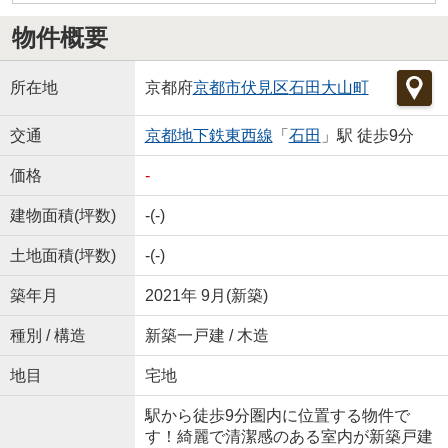
物件概要
所在地
京都府
京都市伏見区
石田大山町
交通
京都地下鉄東西線
「
石田
」駅 徒歩9分
価格
-
建物面積(坪数)
-(-)
土地面積(坪数)
-(-)
築年月
2021年 9月(新築)
種別 / 構造
新築一戸建 / 木造
地目
宅地
駅から徒歩9分圏内に位置する物件で
す！綺麗で清潔感のある室内が新築戸建