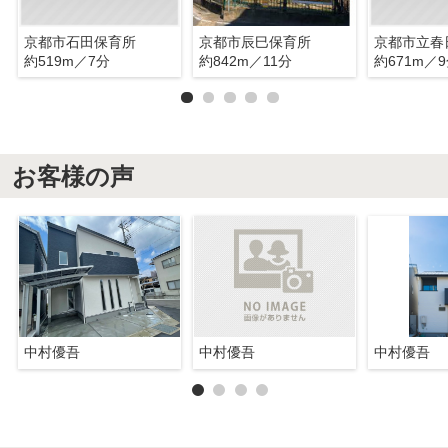
京都市石田保育所
京都市辰巳保育所
京都市立春
約519m／7分
約842m／11分
約671m／
お客様の声
中村優吾
中村優吾
中村優吾