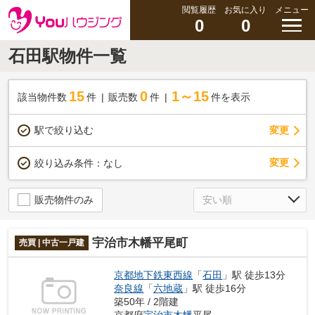
閲覧履歴
お気に入り
メニュー
0
0
石田駅物件一覧
15
0
1～15
該当物件数
件
販売数
件
件を表示
駅で絞り込む
変更
変更
絞り込み条件：
なし
販売物件のみ
宇治市木幡平尾町
売買 | 中古一戸建
京都地下鉄東西線
「
石田
」駅 徒歩13分
奈良線
「
六地蔵
」駅 徒歩16分
築50年 / 2階建