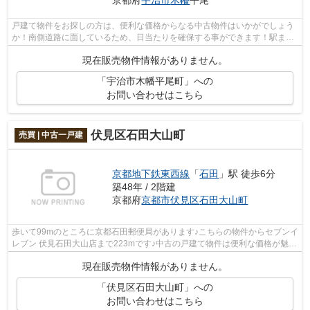
京都府
宇治市
木幡
平尾
戸建て物件をお探しの方は、便利な価格からなる中古物件はいかがでしょう
か！南側道路に面しているため、日当たりを確保する事ができます！駅まで
歩いて13分ほどの物件です！当社では...
現在販売物件情報がありません。
「宇治市木幡平尾町」への
お問い合わせはこちら
伏見区石田大山町
売買 | 中古一戸建
京都地下鉄東西線
「
石田
」駅 徒歩6分
築48年 / 2階建
京都府
京都市伏見区
石田大山町
歩いて99mのところに京都石田郵便局があります♪こちらの物件からセブンイ
レブン 伏見石田大山店まで223mです♪中古の戸建て物件は便利な価格が魅力
の1つです♪駅から徒歩6分の位置にある...
現在販売物件情報がありません。
「伏見区石田大山町」への
お問い合わせはこちら