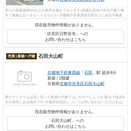
安心の前面道路6m以上の条件を備えております♪綺麗な室内の中古戸建て物
件で素敵な日々をおくりませんか♪京都地下鉄東西線石田近くにある不動産情
報をご紹介いたします♪お問い合わせい...
現在販売物件情報がありません。
「伏見区日野谷寺」への
お問い合わせはこちら
石田大山町
売買 | 新築一戸建
京都地下鉄東西線
「
石田
」駅 徒歩9分
新築 / 2階建
京都府
京都市伏見区
石田大山町
夢のマイホームは思い切って新築の戸建てはいかがでしょうか♪駅まで徒歩9
分の場所にある物件です♪京都市伏見区についてお問い合わせいただければ、
地域情報に詳しい当社スタッフが対応...
現在販売物件情報がありません。
「石田大山町」への
お問い合わせはこちら