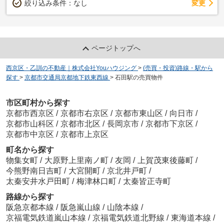
変更
絞り込み条件：
なし
ページトップへ
西京区・乙訓の不動産｜株式会社Youハウジング
>
(売買・投資)路線・駅から
探す
>
京都市交通局京都地下鉄東西線
>
石田駅の売買物件
市区町村から探す
京都市西京区
/
京都市右京区
/
京都市東山区
/
向日市
/
京都市山科区
/
京都市北区
/
長岡京市
/
京都市下京区
/
京都市中京区
/
京都市上京区
町名から探す
物集女町
/
大原野上里南ノ町
/
友岡
/
上賀茂東後藤町
/
今熊野南日吉町
/
大宮開町
/
京北井戸町
/
太秦安井水戸田町
/
梅津林口町
/
太秦皆正寺町
路線から探す
阪急京都本線
/
阪急嵐山線
/
山陰本線
/
京福電気鉄道嵐山本線
/
京福電気鉄道北野線
/
東海道本線
/