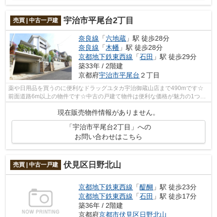
宇治市平尾台2丁目
売買 | 中古一戸建
奈良線
「
六地蔵
」駅 徒歩28分
奈良線
「
木幡
」駅 徒歩28分
京都地下鉄東西線
「
石田
」駅 徒歩29分
築33年 / 2階建
京都府
宇治市
平尾台
２丁目
薬や日用品を買うのに便利なドラッグユタカ宇治御蔵山店まで490mです☆
前面道路6m以上の物件です☆中古の戸建て物件は便利な価格が魅力の1つで
す☆宇治市エリアや奈良線六地蔵付近で、一...
現在販売物件情報がありません。
「宇治市平尾台2丁目」への
お問い合わせはこちら
伏見区日野北山
売買 | 中古一戸建
京都地下鉄東西線
「
醍醐
」駅 徒歩23分
京都地下鉄東西線
「
石田
」駅 徒歩17分
築36年 / 2階建
京都府
京都市伏見区
日野北山