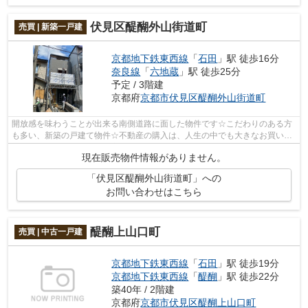
伏見区醍醐外山街道町
売買 | 新築一戸建
京都地下鉄東西線
「
石田
」駅 徒歩16分
奈良線
「
六地蔵
」駅 徒歩25分
予定 / 3階建
京都府
京都市伏見区
醍醐外山街道町
開放感を味わうことが出来る南側道路に面した物件です☆こだわりのある方
も多い、新築の戸建て物件☆不動産の購入は、人生の中でも大きなお買い物
です☆当社スタッフが不動産購入をしっか...
現在販売物件情報がありません。
「伏見区醍醐外山街道町」への
お問い合わせはこちら
醍醐上山口町
売買 | 中古一戸建
京都地下鉄東西線
「
石田
」駅 徒歩19分
京都地下鉄東西線
「
醍醐
」駅 徒歩22分
築40年 / 2階建
京都府
京都市伏見区
醍醐上山口町