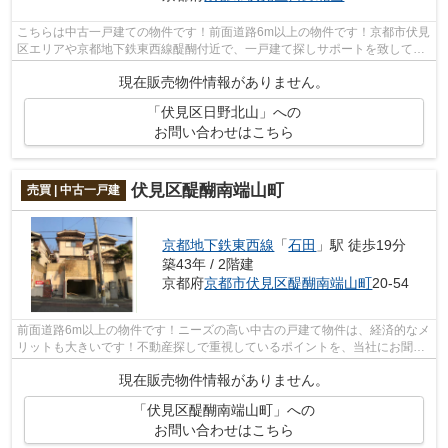
こちらは中古一戸建ての物件です！前面道路6m以上の物件です！京都市伏見
区エリアや京都地下鉄東西線醍醐付近で、一戸建て探しサポートを致してお
ります！マイホームの購入をご予定な...
現在販売物件情報がありません。
「伏見区日野北山」への
お問い合わせはこちら
伏見区醍醐南端山町
売買 | 中古一戸建
京都地下鉄東西線
「
石田
」駅 徒歩19分
築43年 / 2階建
京都府
京都市伏見区
醍醐南端山町
20-54
前面道路6m以上の物件です！ニーズの高い中古の戸建て物件は、経済的なメ
リットも大きいです！不動産探しで重視しているポイントを、当社にお聞か
せください！当社は数多くの不動産情...
現在販売物件情報がありません。
「伏見区醍醐南端山町」への
お問い合わせはこちら