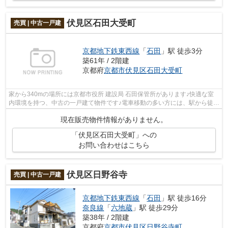
伏見区石田大受町
売買 | 中古一戸建
京都地下鉄東西線
「
石田
」駅 徒歩3分
築61年 / 2階建
京都府
京都市伏見区
石田大受町
家から340mの場所には京都市役所 建設局 石田保管所があります♪快適な室
内環境を持つ、中古の一戸建て物件です♪電車移動の多い方には、駅から徒歩
3分の物件がおすすめです♪不動産を購...
現在販売物件情報がありません。
「伏見区石田大受町」への
お問い合わせはこちら
伏見区日野谷寺
売買 | 中古一戸建
京都地下鉄東西線
「
石田
」駅 徒歩16分
奈良線
「
六地蔵
」駅 徒歩29分
築38年 / 2階建
京都府
京都市伏見区
日野谷寺町