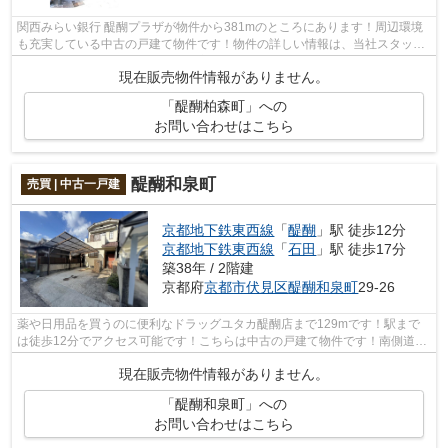
関西みらい銀行 醍醐プラザが物件から381mのところにあります！周辺環境
も充実している中古の戸建て物件です！物件の詳しい情報は、当社スタッフ
までお気軽にご連絡ください！お客様が...
現在販売物件情報がありません。
「醍醐柏森町」への
お問い合わせはこちら
醍醐和泉町
売買 | 中古一戸建
京都地下鉄東西線
「
醍醐
」駅 徒歩12分
京都地下鉄東西線
「
石田
」駅 徒歩17分
築38年 / 2階建
京都府
京都市伏見区
醍醐和泉町
29-26
薬や日用品を買うのに便利なドラッグユタカ醍醐店まで129mです！駅まで
は徒歩12分でアクセス可能です！こちらは中古の戸建て物件です！南側道路
に面した物件です！京都市伏見区エリア...
現在販売物件情報がありません。
「醍醐和泉町」への
お問い合わせはこちら