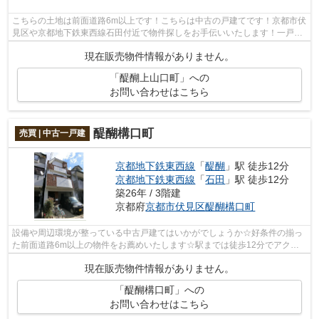
こちらの土地は前面道路6m以上です！こちらは中古の戸建てです！京都市伏
見区や京都地下鉄東西線石田付近で物件探しをお手伝いいたします！一戸建
てを購入しようとお考えなら、お気軽...
現在販売物件情報がありません。
「醍醐上山口町」への
お問い合わせはこちら
醍醐構口町
売買 | 中古一戸建
京都地下鉄東西線
「
醍醐
」駅 徒歩12分
京都地下鉄東西線
「
石田
」駅 徒歩12分
築26年 / 3階建
京都府
京都市伏見区
醍醐構口町
設備や周辺環境が整っている中古戸建てはいかがでしょうか☆好条件の揃っ
た前面道路6m以上の物件をお薦めいたします☆駅までは徒歩12分でアクセ
ス可能です☆不動産について何かお困りのこ...
現在販売物件情報がありません。
「醍醐構口町」への
お問い合わせはこちら