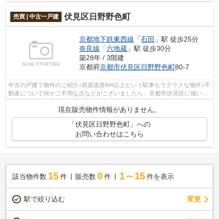
伏見区日野野色町
売買 | 中古一戸建
京都地下鉄東西線
「
石田
」駅 徒歩25分
奈良線
「
六地蔵
」駅 徒歩30分
築28年 / 3階建
京都府
京都市伏見区
日野野色町
80-7
中古の戸建て物件のご紹介♪前面道路6m以上という駐車もラクラクな物件♪不
動産について何かご不明な点などがございましたら、京都市伏見区に強い当
社スタッフへとお問い合わせください♪...
現在販売物件情報がありません。
「伏見区日野野色町」への
お問い合わせはこちら
15
0
1～15
該当物件数
件
販売数
件
件を表示
駅で絞り込む
変更