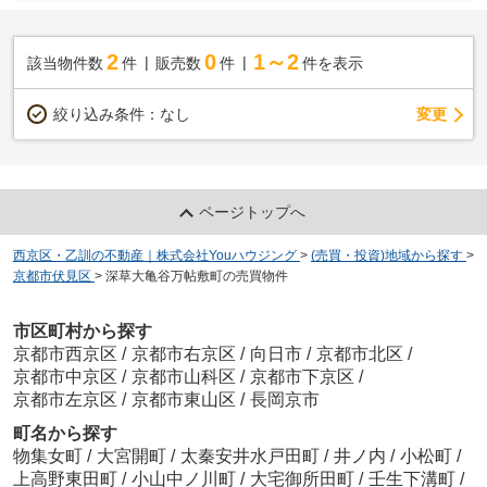
2
0
1～2
該当物件数
件
販売数
件
件を表示
変更
絞り込み条件：
なし
ページトップへ
西京区・乙訓の不動産｜株式会社Youハウジング
>
(売買・投資)地域から探す
>
京都市伏見区
>
深草大亀谷万帖敷町の売買物件
市区町村から探す
京都市西京区
/
京都市右京区
/
向日市
/
京都市北区
/
京都市中京区
/
京都市山科区
/
京都市下京区
/
京都市左京区
/
京都市東山区
/
長岡京市
町名から探す
物集女町
/
大宮開町
/
太秦安井水戸田町
/
井ノ内
/
小松町
/
上高野東田町
/
小山中ノ川町
/
大宅御所田町
/
壬生下溝町
/