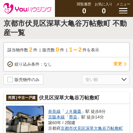
閲覧履歴
お気に入り
メニュー
0
0
京都市伏見区深草大亀谷万帖敷町 不動
産一覧
2
0
1～2
該当物件数
件
販売数
件
件を表示
変更
絞り込み条件：
なし
販売物件のみ
伏見区深草大亀谷万帖敷町
売買 | 中古一戸建
奈良線
「
ＪＲ藤森
」駅 徒歩8分
京阪本線
「
墨染
」駅 徒歩14分
築60年 / 2階建
京都府
京都市伏見区
深草大亀谷万帖敷町