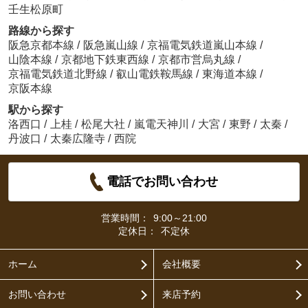
壬生松原町
路線から探す
阪急京都本線
/
阪急嵐山線
/
京福電気鉄道嵐山本線
/
山陰本線
/
京都地下鉄東西線
/
京都市営烏丸線
/
京福電気鉄道北野線
/
叡山電鉄鞍馬線
/
東海道本線
/
京阪本線
駅から探す
洛西口
/
上桂
/
松尾大社
/
嵐電天神川
/
大宮
/
東野
/
太秦
/
丹波口
/
太秦広隆寺
/
西院
電話でお問い合わせ
営業時間：
9:00～21:00
定休日：
不定休
ホーム
会社概要
お問い合わせ
来店予約