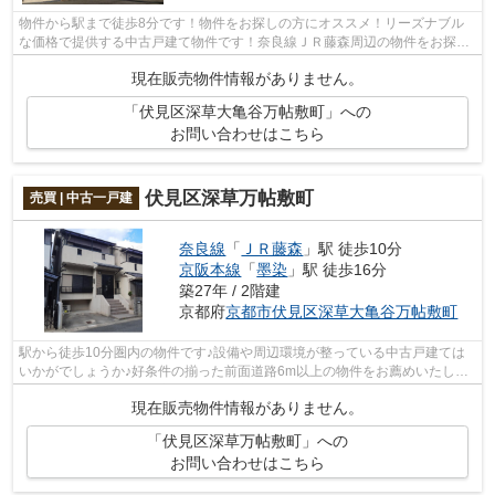
物件から駅まで徒歩8分です！物件をお探しの方にオススメ！リーズナブル
な価格で提供する中古戸建て物件です！奈良線ＪＲ藤森周辺の物件をお探し
の際は、当社スタッフまでお気軽にご相...
現在販売物件情報がありません。
「伏見区深草大亀谷万帖敷町」への
お問い合わせはこちら
伏見区深草万帖敷町
売買 | 中古一戸建
奈良線
「
ＪＲ藤森
」駅 徒歩10分
京阪本線
「
墨染
」駅 徒歩16分
築27年 / 2階建
京都府
京都市伏見区
深草大亀谷万帖敷町
駅から徒歩10分圏内の物件です♪設備や周辺環境が整っている中古戸建ては
いかがでしょうか♪好条件の揃った前面道路6m以上の物件をお薦めいたしま
す♪当社スタッフが京都市伏見区や奈良線...
現在販売物件情報がありません。
「伏見区深草万帖敷町」への
お問い合わせはこちら