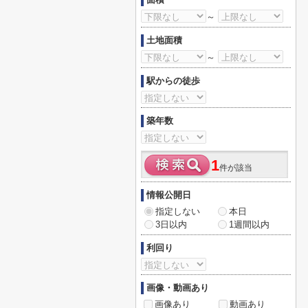
～
土地面積
～
駅からの徒歩
築年数
1
件が該当
情報公開日
指定しない
本日
3日以内
1週間以内
利回り
画像・動画あり
画像あり
動画あり