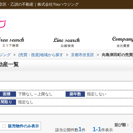
京区・乙訓の不動産｜株式会社Youハウジング
ジング
>
(売買・投資)地域から探す
>
京都市伏見区
>
向島津田町の売買
動産一覧
面積
下限なし～上限なし
築年数
指定しない
間取り
指定なし
並び順：
販売物件のみ表示
1
1-1
該当公開件数
件
件表示