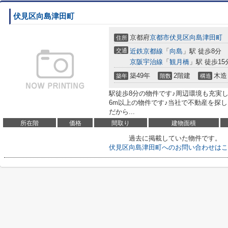
伏見区向島津田町
京都府
京都市伏見区
向島津田町
住所
交通
近鉄京都線
「
向島
」駅 徒歩8分
京阪宇治線
「
観月橋
」駅 徒歩15
築49年
2階建
木造
築年
階数
構造
駅徒歩8分の物件です♪周辺環境も充実
6m以上の物件です♪当社で不動産を探
だから...
所在階
価格
間取り
建物面積
過去に掲載していた物件です。
伏見区向島津田町へのお問い合わせはこ