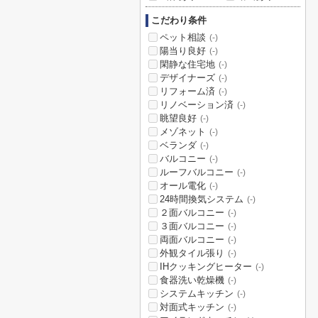
こだわり条件
ペット相談
(-)
陽当り良好
(-)
閑静な住宅地
(-)
デザイナーズ
(-)
リフォーム済
(-)
リノベーション済
(-)
眺望良好
(-)
メゾネット
(-)
ベランダ
(-)
バルコニー
(-)
ルーフバルコニー
(-)
オール電化
(-)
24時間換気システム
(-)
２面バルコニー
(-)
３面バルコニー
(-)
両面バルコニー
(-)
外観タイル張り
(-)
IHクッキングヒーター
(-)
食器洗い乾燥機
(-)
システムキッチン
(-)
対面式キッチン
(-)