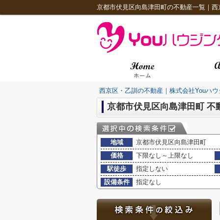
京都市伏見区向島津田町の不動産一覧｜西
西京区・乙訓の不動産｜株式会社Youハウ
京都市伏見区向島津田町 不
地域
京都市伏見区向島津田町
価格
下限なし～上限なし
駅徒歩
指定しない
設備条件
指定なし