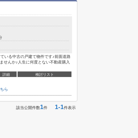
分
している中古の戸建て物件です♪前面道路
しませんか♪人生に何度とない不動産購入
詳細
検討リスト
ちら
1
1-1
該当公開件数
件
件表示