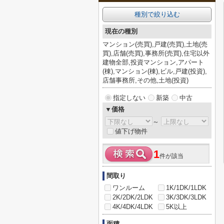
種別で絞り込む
現在の種別
マンション(売買),戸建(売買),土地(売
買),店舗(売買),事務所(売買),住宅以外
建物全部,投資マンション,アパート
(棟),マンション(棟),ビル,戸建(投資),
店舗事務所,その他,土地(投資)
指定しない
新築
中古
▼価格
～
値下げ物件
1
件が該当
間取り
ワンルーム
1K/1DK/1LDK
2K/2DK/2LDK
3K/3DK/3LDK
4K/4DK/4LDK
5K以上
面積