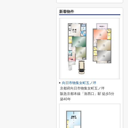
新着物件
向日市物集女町五ノ坪
京都府向日市物集女町五ノ坪
阪急京都本線「洛西口」駅 徒歩5分
築40年