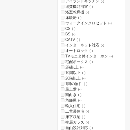
アイランドキッチン
(-)
追焚機能浴室
(-)
浴室乾燥機
(-)
床暖房
(-)
ウォークインクロゼット
(-)
CS
(-)
BS
(-)
CATV
(-)
インターネット対応
(-)
オートロック
(-)
TVモニタ付インターホン
(-)
宅配ボックス
(-)
2階以上
(-)
10階以上
(-)
20階以上
(-)
1階の物件
(-)
最上階
(-)
南向き
(-)
角部屋
(-)
輸入住宅
(-)
二世帯住宅
(-)
床下収納
(-)
複層ガラス
(-)
自由設計対応
(-)