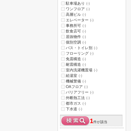
駐車場あり
(-)
ワンフロア
(-)
高層ビル
(-)
エレベーター
(-)
事務所可
(-)
飲食店可
(-)
居抜物件
(-)
個別空調
(-)
バス・トイレ別
(-)
フローリング
(-)
免震構造
(-)
耐震構造
(-)
室内洗濯機置場
(-)
給湯室
(-)
機械警備
(-)
OAフロア
(-)
バリアフリー
(-)
外断熱工法
(-)
都市ガス
(-)
下水道
(-)
1
件が該当