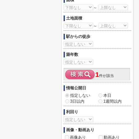
～
土地面積
～
駅からの徒歩
築年数
1
件が該当
情報公開日
指定しない
本日
3日以内
1週間以内
利回り
画像・動画あり
画像あり
動画あり