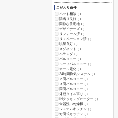
こだわり条件
ペット相談
(-)
陽当り良好
(-)
閑静な住宅地
(-)
デザイナーズ
(-)
リフォーム済
(-)
リノベーション済
(-)
眺望良好
(-)
メゾネット
(-)
ベランダ
(-)
バルコニー
(-)
ルーフバルコニー
(-)
オール電化
(-)
24時間換気システム
(-)
２面バルコニー
(-)
３面バルコニー
(-)
両面バルコニー
(-)
外観タイル張り
(-)
IHクッキングヒーター
(-)
食器洗い乾燥機
(-)
システムキッチン
(-)
対面式キッチン
(-)