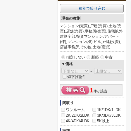
種別で絞り込む
現在の種別
マンション(売買),戸建(売買),土地(売
買),店舗(売買),事務所(売買),住宅以外
建物全部,投資マンション,アパート
(棟),マンション(棟),ビル,戸建(投資),
店舗事務所,その他,土地(投資)
指定しない
新築
中古
▼価格
～
値下げ物件
1
件が該当
間取り
ワンルーム
1K/1DK/1LDK
2K/2DK/2LDK
3K/3DK/3LDK
4K/4DK/4LDK
5K以上
面積