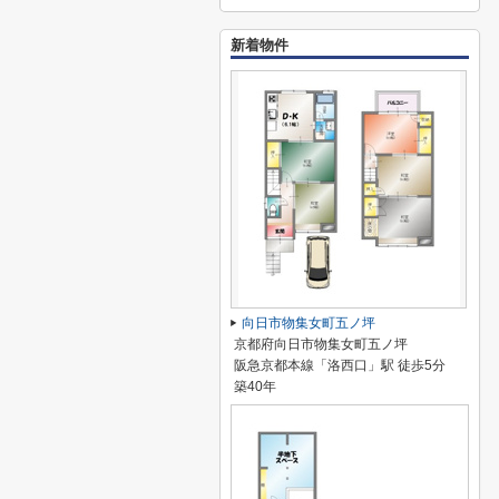
新着物件
向日市物集女町五ノ坪
京都府向日市物集女町五ノ坪
阪急京都本線「洛西口」駅 徒歩5分
築40年