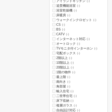
アイランドキッチン
(-)
追焚機能浴室
(-)
浴室乾燥機
(-)
床暖房
(-)
ウォークインクロゼット
(-)
CS
(-)
BS
(-)
CATV
(-)
インターネット対応
(-)
オートロック
(-)
TVモニタ付インターホン
(-)
宅配ボックス
(-)
2階以上
(-)
10階以上
(-)
20階以上
(-)
1階の物件
(-)
最上階
(-)
南向き
(-)
角部屋
(-)
輸入住宅
(-)
二世帯住宅
(-)
床下収納
(-)
複層ガラス
(-)
自由設計対応
(-)