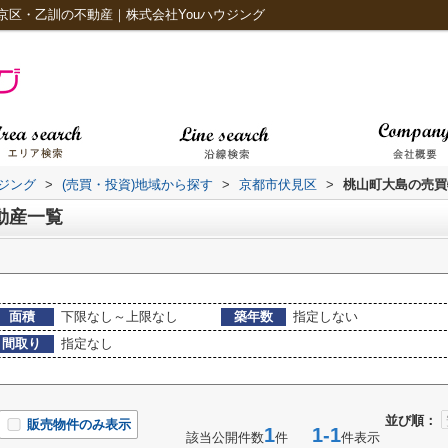
京区・乙訓の不動産｜株式会社Youハウジング
ジング
>
(売買・投資)地域から探す
>
京都市伏見区
>
桃山町大島の売買
動産一覧
面積
下限なし～上限なし
築年数
指定しない
間取り
指定なし
並び順：
販売物件のみ表示
1
1-1
該当公開件数
件
件表示