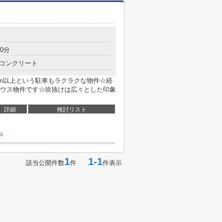
0分
コンクリート
6m以上という駐車もラクラクな物件☆経
ウス物件です☆吹抜けは広々とした印象
詳細
検討リスト
ら
1
1-1
該当公開件数
件
件表示