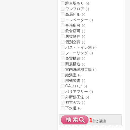
駐車場あり
(-)
ワンフロア
(-)
高層ビル
(-)
エレベーター
(-)
事務所可
(-)
飲食店可
(-)
居抜物件
(-)
個別空調
(-)
バス・トイレ別
(-)
フローリング
(-)
免震構造
(-)
耐震構造
(-)
室内洗濯機置場
(-)
給湯室
(-)
機械警備
(-)
OAフロア
(-)
バリアフリー
(-)
外断熱工法
(-)
都市ガス
(-)
下水道
(-)
1
件が該当