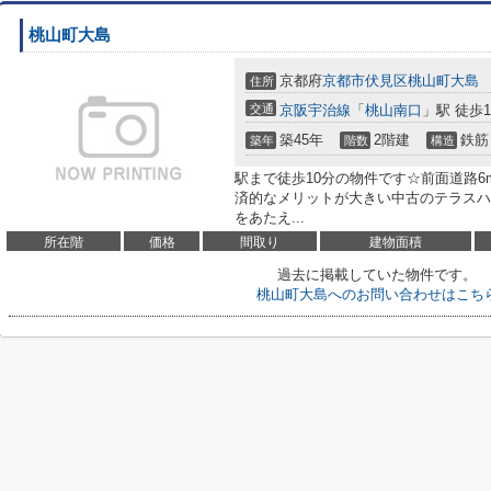
桃山町大島
京都府
京都市伏見区
桃山町大島
住所
交通
京阪宇治線
「
桃山南口
」駅 徒歩1
築45年
2階建
鉄筋
築年
階数
構造
駅まで徒歩10分の物件です☆前面道路
済的なメリットが大きい中古のテラスハ
をあたえ...
所在階
価格
間取り
建物面積
過去に掲載していた物件です。
桃山町大島へのお問い合わせはこち