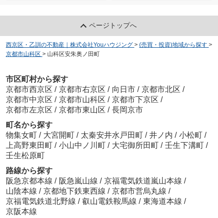
ページトップへ
西京区・乙訓の不動産｜株式会社Youハウジング
>
(売買・投資)地域から探す
>
京都市山科区
>
山科区安朱奥ノ田町
市区町村から探す
京都市西京区
/
京都市右京区
/
向日市
/
京都市北区
/
京都市中京区
/
京都市山科区
/
京都市下京区
/
京都市左京区
/
京都市東山区
/
長岡京市
町名から探す
物集女町
/
大宮開町
/
太秦安井水戸田町
/
井ノ内
/
小松町
/
上高野東田町
/
小山中ノ川町
/
大宅御所田町
/
壬生下溝町
/
壬生松原町
路線から探す
阪急京都本線
/
阪急嵐山線
/
京福電気鉄道嵐山本線
/
山陰本線
/
京都地下鉄東西線
/
京都市営烏丸線
/
京福電気鉄道北野線
/
叡山電鉄鞍馬線
/
東海道本線
/
京阪本線