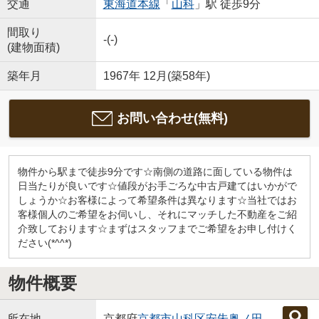
交通
東海道本線
「
山科
」駅 徒歩9分
間取り
-(-)
(建物面積)
築年月
1967年 12月(築58年)
お問い合わせ(無料)
物件から駅まで徒歩9分です☆南側の道路に面している物件は
日当たりが良いです☆値段がお手ごろな中古戸建てはいかがで
しょうか☆お客様によって希望条件は異なります☆当社ではお
客様個人のご希望をお伺いし、それにマッチした不動産をご紹
介致しております☆まずはスタッフまでご希望をお申し付けく
ださい(*^^*)
物件概要
所在地
京都府
京都市山科区
安朱奥ノ田