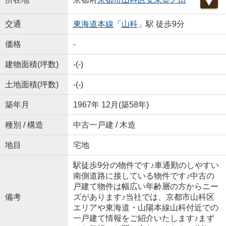
交通
東海道本線
「
山科
」駅 徒歩9分
価格
-
建物面積(坪数)
-(-)
土地面積(坪数)
-(-)
築年月
1967年 12月(築58年)
種別 / 構造
中古一戸建 / 木造
地目
宅地
駅徒歩9分の物件です♪車通勤のしやすい
南側道路に接している物件です♪中古の
戸建て物件は幅広い年齢層の方からニー
備考
ズがあります♪当社では、京都市山科区
エリアや東海道・山陽本線山科付近での
一戸建て情報をご紹介いたします♪まず