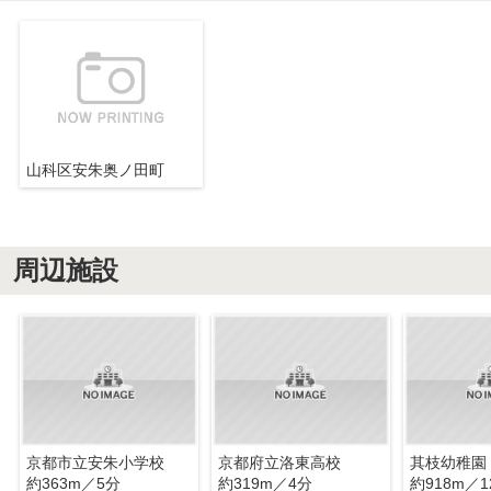
山科区安朱奥ノ田町
周辺施設
京都市立安朱小学校
京都府立洛東高校
其枝幼稚園
約363m／5分
約319m／4分
約918m／1