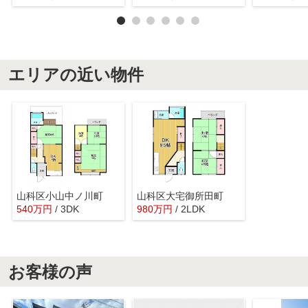
エリアの近い物件
山科区小山中ノ川町
山科区大宅御所田町
540
万
円
/ 3DK
980
万
円
/ 2LDK
お客様の声