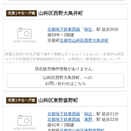
山科区西野大鳥井町
売買 | 中古一戸建
京都地下鉄東西線
「
椥辻
」駅 徒歩20分
築59年 / 2階建
京都府
京都市山科区
西野大鳥井町
綺麗な室内の中古戸建て物件で素敵な日々をおくりませんか！京都市山科区
エリアや京都地下鉄東西線椥辻付近で、お客様のご希望条件に合った一戸建
てをご紹介します！まずはお問い合わ...
現在販売物件情報がありません。
「山科区西野大鳥井町」への
お問い合わせはこちら
山科区東野森野町
売買 | 中古一戸建
京都地下鉄東西線
「
椥辻
」駅 徒歩11分
京都地下鉄東西線
「
東野
」駅 徒歩22分
築41年 / 2階建
京都府
京都市山科区
東野森野町