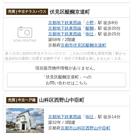
伏見区醍醐京道町
売買 | 中古テラスハウス
京都地下鉄東西線
「
小野
」駅 徒歩8分
京都地下鉄東西線
「
醍醐
」駅 徒歩20分
京都地下鉄東西線
「
椥辻
」駅 徒歩25分
築58年 / 2階建
京都府
京都市伏見区
醍醐京道町
多くの方に好評の中古テラスハウスで、こだわりの空間も実現可能！駅から
徒歩8分の場所に位置する物件です！当社で不動産を探しませんか！人生に
何度とない不動産購入だからこそ、当社...
現在販売物件情報がありません。
「伏見区醍醐京道町」への
お問い合わせはこちら
山科区西野山中臣町
売買 | 中古一戸建
京都地下鉄東西線
「
椥辻
」駅 徒歩14分
築32年 / 3階建
京都府
京都市山科区
西野山中臣町