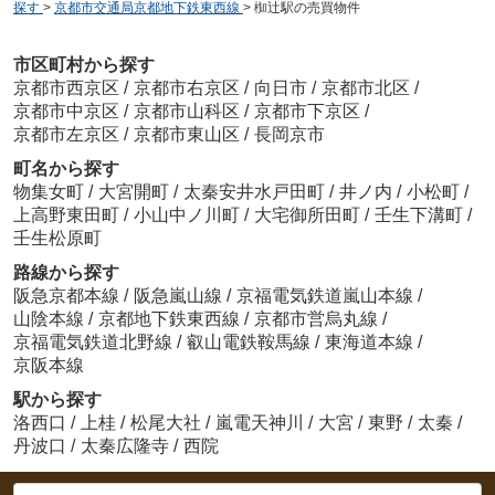
探す
>
京都市交通局京都地下鉄東西線
>
椥辻駅の売買物件
市区町村から探す
京都市西京区
/
京都市右京区
/
向日市
/
京都市北区
/
京都市中京区
/
京都市山科区
/
京都市下京区
/
京都市左京区
/
京都市東山区
/
長岡京市
町名から探す
物集女町
/
大宮開町
/
太秦安井水戸田町
/
井ノ内
/
小松町
/
上高野東田町
/
小山中ノ川町
/
大宅御所田町
/
壬生下溝町
/
壬生松原町
路線から探す
阪急京都本線
/
阪急嵐山線
/
京福電気鉄道嵐山本線
/
山陰本線
/
京都地下鉄東西線
/
京都市営烏丸線
/
京福電気鉄道北野線
/
叡山電鉄鞍馬線
/
東海道本線
/
京阪本線
駅から探す
洛西口
/
上桂
/
松尾大社
/
嵐電天神川
/
大宮
/
東野
/
太秦
/
丹波口
/
太秦広隆寺
/
西院