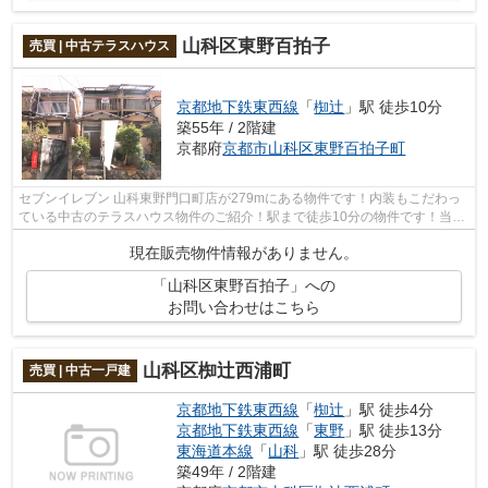
山科区東野百拍子
売買 | 中古テラスハウス
京都地下鉄東西線
「
椥辻
」駅 徒歩10分
築55年 / 2階建
京都府
京都市山科区
東野百拍子町
セブンイレブン 山科東野門口町店が279mにある物件です！内装もこだわっ
ている中古のテラスハウス物件のご紹介！駅まで徒歩10分の物件です！当社
はお客様が希望される条件に適した物件...
現在販売物件情報がありません。
「山科区東野百拍子」への
お問い合わせはこちら
山科区椥辻西浦町
売買 | 中古一戸建
京都地下鉄東西線
「
椥辻
」駅 徒歩4分
京都地下鉄東西線
「
東野
」駅 徒歩13分
東海道本線
「
山科
」駅 徒歩28分
築49年 / 2階建