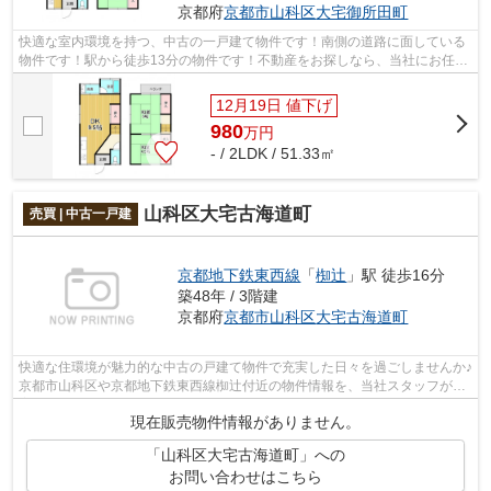
京都府
京都市山科区
大宅御所田町
快適な室内環境を持つ、中古の一戸建て物件です！南側の道路に面している
物件です！駅から徒歩13分の物件です！不動産をお探しなら、当社にお任せ
ください！当社は数多くの不動産情報...
12月19日 値下げ
980
万
円
- / 2LDK / 51.33㎡
山科区大宅古海道町
売買 | 中古一戸建
京都地下鉄東西線
「
椥辻
」駅 徒歩16分
築48年 / 3階建
京都府
京都市山科区
大宅古海道町
快適な住環境が魅力的な中古の戸建て物件で充実した日々を過ごしませんか♪
京都市山科区や京都地下鉄東西線椥辻付近の物件情報を、当社スタッフがご
案内いたします♪まずはご希望条件を...
現在販売物件情報がありません。
「山科区大宅古海道町」への
お問い合わせはこちら