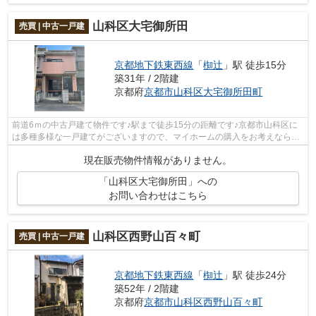
山科区大宅御所田
売買 | 中古一戸建
京都地下鉄東西線
「
椥辻
」駅 徒歩15分
築31年 / 2階建
京都府
京都市山科区
大宅御所田町
前道6ｍの中古戸建て物件です♪駅まで徒歩15分の距離です♪京都市山科区に
は多種多様な一戸建てがございますので、マイホームの購入をお考えなら、
ぜひ当社までご連絡ください♪お待ちし...
現在販売物件情報がありません。
「山科区大宅御所田」への
お問い合わせはこちら
山科区西野山百々町
売買 | 中古一戸建
京都地下鉄東西線
「
椥辻
」駅 徒歩24分
築52年 / 2階建
京都府
京都市山科区
西野山百々町