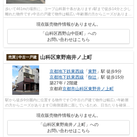
歩いて461mの場所に、コープ山科新十条があります♪駅まで徒歩14分と少し
離れた物件です♪中古の戸建て物件は幅広い年齢層の方からニーズがあります
♪お客様から高い評価をいただく南側道...
現在販売物件情報がありません。
「山科区西野山中臣町」への
お問い合わせはこちら
山科区東野南井ノ上町
売買 | 中古一戸建
京都地下鉄東西線
「
東野
」駅 徒歩9分
京都地下鉄東西線
「
椥辻
」駅 徒歩15分
築27年 / 2階建
京都府
京都市山科区
東野井ノ上町
駅から徒歩9分圏内に位置する物件です◎中古の戸建て物件は幅広い年齢層
の方からニーズがあります◎南側道路に面しているため、日当たりを確保す
る事ができます◎駅へのアクセスを重視す...
現在販売物件情報がありません。
「山科区東野南井ノ上町」への
お問い合わせはこちら