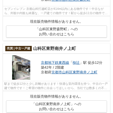
セブンイレブン 京都山科打越町店が414m以内にある物件です！中古なが
ら、外観や内観も綺麗な、一戸建ての物件です！駅から徒歩11分の物件で
す！京都市山科区にある不動産が気になる方...
現在販売物件情報がありません。
「山科区東野森野町」への
お問い合わせはこちら
山科区東野南井ノ上町
売買 | 中古一戸建
京都地下鉄東西線
「
椥辻
」駅 徒歩12分
築42年 / 2階建
京都府
京都市山科区
東野南井ノ上町
駅まで徒歩12分と少し距離があります！快適な室内環境を持つ、中古の一戸
建て物件です！ご希望の物件に出会ってほしいから、当社では数多くの不動
産情報を取り揃えました！お客様の条...
現在販売物件情報がありません。
「山科区東野南井ノ上町」への
お問い合わせはこちら