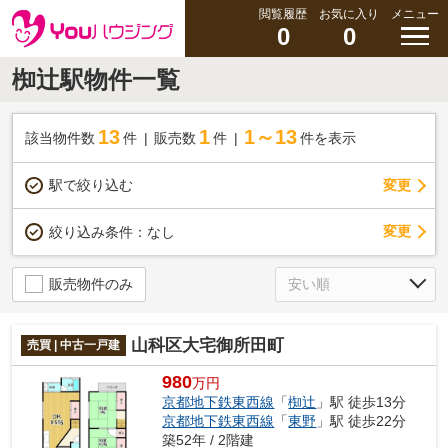
閲覧履歴
お気に入り
メニュー
0
0
椥辻駅物件一覧
13
1
1～13
該当物件数
件
販売数
件
件を表示
駅で絞り込む
変更
変更
絞り込み条件：
なし
販売物件のみ
山科区大宅御所田町
売買 | 中古一戸建
980
万円
京都地下鉄東西線
「
椥辻
」駅 徒歩13分
京都地下鉄東西線
「
東野
」駅 徒歩22分
築52年 / 2階建