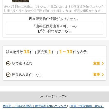
歩いて388mの場所に、フレスコ 川田店があります◎前面道路6m以上という
駐車もラクラクな物件◎戸建て物件をお探しの方は、便利な価格からなる中
古物件はいかがでしょうか◎京都市山科区...
現在販売物件情報がありません。
「山科区西野山百々町」への
お問い合わせはこちら
13
1
1～13
該当物件数
件
販売数
件
件を表示
駅で絞り込む
変更
変更
絞り込み条件：
なし
ページトップへ
西京区・乙訓の不動産｜株式会社Youハウジング
>
(売買・投資)路線・駅から