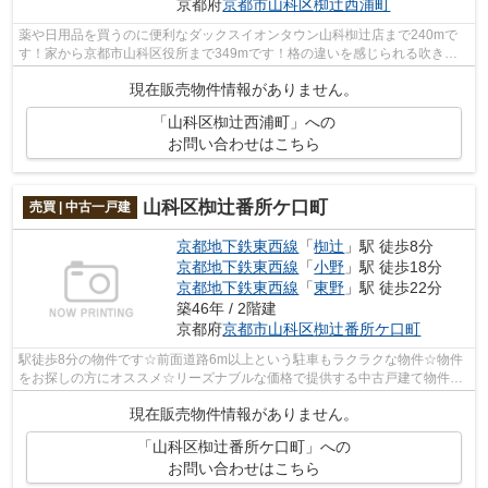
京都府
京都市山科区
椥辻西浦町
薬や日用品を買うのに便利なダックスイオンタウン山科椥辻店まで240mで
す！家から京都市山科区役所まで349mです！格の違いを感じられる吹き抜
けあり物件です！快適な室内環境を持つ、...
現在販売物件情報がありません。
「山科区椥辻西浦町」への
お問い合わせはこちら
山科区椥辻番所ケ口町
売買 | 中古一戸建
京都地下鉄東西線
「
椥辻
」駅 徒歩8分
京都地下鉄東西線
「
小野
」駅 徒歩18分
京都地下鉄東西線
「
東野
」駅 徒歩22分
築46年 / 2階建
京都府
京都市山科区
椥辻番所ケ口町
駅徒歩8分の物件です☆前面道路6m以上という駐車もラクラクな物件☆物件
をお探しの方にオススメ☆リーズナブルな価格で提供する中古戸建て物件で
す☆不動産の購入は大きなお買い物です☆そ...
現在販売物件情報がありません。
「山科区椥辻番所ケ口町」への
お問い合わせはこちら