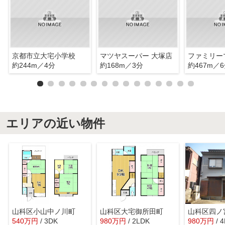
京都市立大宅小学校
マツヤスーパー 大塚店
約244m／4分
約168m／3分
約467m／
エリアの近い物件
山科区小山中ノ川町
山科区大宅御所田町
山科区四ノ
540
万
円
/ 3DK
980
万
円
/ 2LDK
980
万
円
/ 