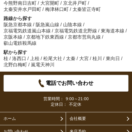
今熊野南日吉町
/
大宮開町
/
京北井戸町
/
太秦安井水戸田町
/
梅津林口町
/
太秦皆正寺町
路線から探す
阪急京都本線
/
阪急嵐山線
/
山陰本線
/
京福電気鉄道嵐山本線
/
京福電気鉄道北野線
/
東海道本線
/
京阪本線
/
京都地下鉄東西線
/
京都市営烏丸線
/
叡山電鉄鞍馬線
駅から探す
桂
/
洛西口
/
上桂
/
松尾大社
/
太秦
/
大宮
/
桂川
/
東向日
/
北野白梅町
/
嵐電天神川
電話でお問い合わせ
営業時間：
9:00～21:00
定休日：
不定休
ホーム
会社概要
お問い合わせ
来店予約