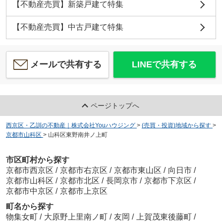
【不動産売買】新築戸建て特集
【不動産売買】中古戸建て特集
メールで共有する
LINEで共有する
ページトップへ
西京区・乙訓の不動産｜株式会社Youハウジング
>
(売買・投資)地域から探す
>
京都市山科区
>
山科区東野南井ノ上町
市区町村から探す
京都市西京区
/
京都市右京区
/
京都市東山区
/
向日市
/
京都市山科区
/
京都市北区
/
長岡京市
/
京都市下京区
/
京都市中京区
/
京都市上京区
町名から探す
物集女町
/
大原野上里南ノ町
/
友岡
/
上賀茂東後藤町
/