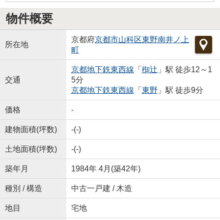
物件概要
京都府
京都市山科区
東野南井ノ上
所在地
町
京都地下鉄東西線
「
椥辻
」駅 徒歩12～1
交通
5分
京都地下鉄東西線
「
東野
」駅 徒歩9分
価格
-
建物面積(坪数)
-(-)
土地面積(坪数)
-(-)
築年月
1984年 4月(築42年)
種別 / 構造
中古一戸建 / 木造
地目
宅地