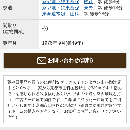
京都地下鉄東西線
「
椥辻
」駅 徒歩4分
交通
京都地下鉄東西線
「
東野
」駅 徒歩13分
東海道本線
「
山科
」駅 徒歩28分
間取り
-(-)
(建物面積)
築年月
1976年 9月(築49年)
お問い合わせ(無料)
薬や日用品を買うのに便利なダックスイオンタウン山科椥辻店
まで240mです！家から京都市山科区役所まで349mです！格の
違いを感じられる吹き抜けあり物件です！快適な室内環境を持
つ、中古の一戸建て物件です！ご希望に沿った一戸建てをご紹
介いたします！京都市山科区の京都地下鉄東西線椥辻付近でマ
イホームの購入をお考えなら、お気軽にお問い合わせください
(*^^*)