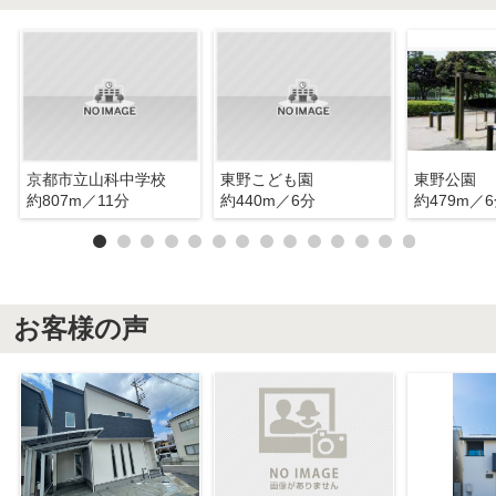
京都市立山科中学校
東野こども園
東野公園
約807m／11分
約440m／6分
約479m／
お客様の声