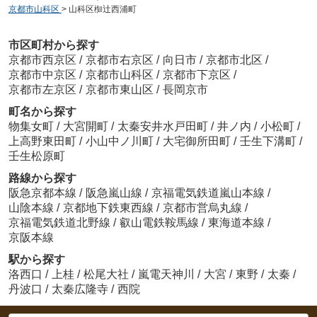
京都市山科区
>
山科区椥辻西浦町
市区町村から探す
京都市西京区
/
京都市右京区
/
向日市
/
京都市北区
/
京都市中京区
/
京都市山科区
/
京都市下京区
/
京都市左京区
/
京都市東山区
/
長岡京市
町名から探す
物集女町
/
大宮開町
/
太秦安井水戸田町
/
井ノ内
/
小松町
/
上高野東田町
/
小山中ノ川町
/
大宅御所田町
/
壬生下溝町
/
壬生松原町
路線から探す
阪急京都本線
/
阪急嵐山線
/
京福電気鉄道嵐山本線
/
山陰本線
/
京都地下鉄東西線
/
京都市営烏丸線
/
京福電気鉄道北野線
/
叡山電鉄鞍馬線
/
東海道本線
/
京阪本線
駅から探す
洛西口
/
上桂
/
松尾大社
/
嵐電天神川
/
大宮
/
東野
/
太秦
/
丹波口
/
太秦広隆寺
/
西院