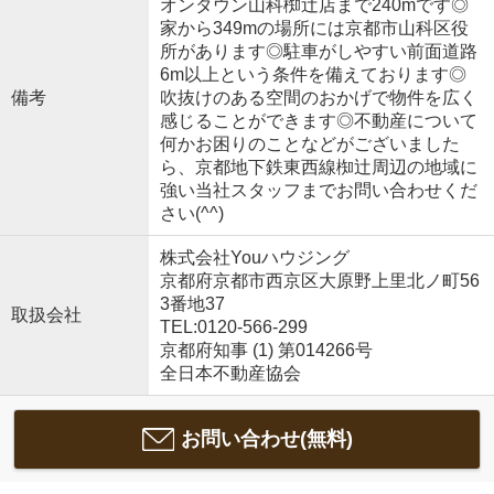
オンタウン山科椥辻店まで240mです◎
家から349mの場所には京都市山科区役
所があります◎駐車がしやすい前面道路
6m以上という条件を備えております◎
備考
吹抜けのある空間のおかげで物件を広く
感じることができます◎不動産について
何かお困りのことなどがございました
ら、京都地下鉄東西線椥辻周辺の地域に
強い当社スタッフまでお問い合わせくだ
さい(^^)
株式会社Youハウジング
京都府京都市西京区大原野上里北ノ町56
3番地37
取扱会社
TEL:0120-566-299
京都府知事 (1) 第014266号
全日本不動産協会
お問い合わせ(無料)