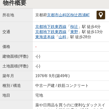
物件概要
所在地
京都府
京都市山科区
椥辻西浦町
京都地下鉄東西線
「
椥辻
」駅 徒歩4分
交通
京都地下鉄東西線
「
東野
」駅 徒歩13分
東海道本線
「
山科
」駅 徒歩28分
価格
-
建物面積(坪数)
-(-)
土地面積(坪数)
-(-)
築年月
1976年 9月(築49年)
種別 / 構造
中古一戸建 / 鉄筋コンクリート
地目
宅地
薬や日用品を買うのに便利なダックスイ