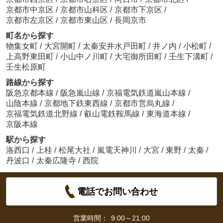
京都市中京区
/
京都市山科区
/
京都市下京区
/
京都市左京区
/
京都市東山区
/
長岡京市
町名から探す
物集女町
/
大宮開町
/
太秦安井水戸田町
/
井ノ内
/
小松町
/
上高野東田町
/
小山中ノ川町
/
大宅御所田町
/
壬生下溝町
/
壬生松原町
路線から探す
阪急京都本線
/
阪急嵐山線
/
京福電気鉄道嵐山本線
/
山陰本線
/
京都地下鉄東西線
/
京都市営烏丸線
/
京福電気鉄道北野線
/
叡山電鉄鞍馬線
/
東海道本線
/
京阪本線
駅から探す
洛西口
/
上桂
/
松尾大社
/
嵐電天神川
/
大宮
/
東野
/
太秦
/
丹波口
/
太秦広隆寺
/
西院
電話でお問い合わせ
営業時間：
9:00～21:00