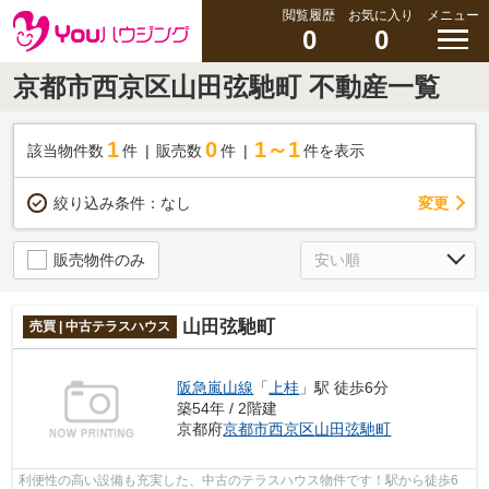
閲覧履歴
お気に入り
メニュー
0
0
京都市西京区山田弦馳町 不動産一覧
1
0
1～1
該当物件数
件
販売数
件
件を表示
変更
絞り込み条件：
なし
販売物件のみ
山田弦馳町
売買 | 中古テラスハウス
阪急嵐山線
「
上桂
」駅 徒歩6分
築54年 / 2階建
京都府
京都市西京区
山田弦馳町
利便性の高い設備も充実した、中古のテラスハウス物件です！駅から徒歩6