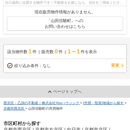
分の場所に位置する物件です！不動産をお探しなら、当社をご用命くださ
い！あなたのこだわりの条件に合った不動...
現在販売物件情報がありません。
「山田弦馳町」への
お問い合わせはこちら
1
0
1～1
該当物件数
件
販売数
件
件を表示
変更
絞り込み条件：
なし
ページトップへ
西京区・乙訓の不動産｜株式会社Youハウジング
>
(売買・投資)地域から探す
>
京都市西京区
>
山田弦馳町の売買物件
市区町村から探す
京都市西京区
/
京都市右京区
/
向日市
/
京都市北区
/