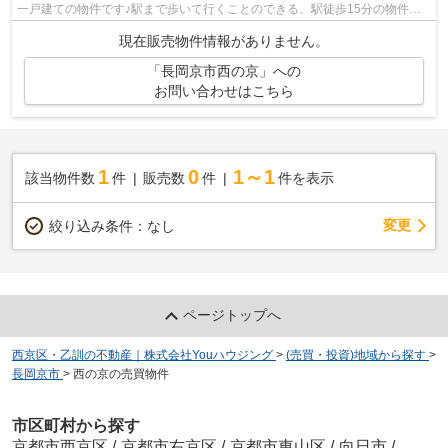
一戸建ての物件です♪駅まで歩いて行くことのできる、駅徒歩15分の物件で
す♪ご希望に沿った一戸建てをご紹介い...
現在販売物件情報がありません。
「長岡京市西の京」への
お問い合わせはこちら
1
0
1～1
該当物件数
件
販売数
件
件を表示
変更
絞り込み条件：
なし
ページトップへ
西京区・乙訓の不動産｜株式会社Youハウジング
>
(売買・投資)地域から探す
>
長岡京市
>
西の京の売買物件
市区町村から探す
京都市西京区
/
京都市右京区
/
京都市東山区
/
向日市
/