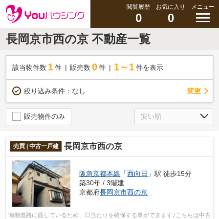
閲覧履歴
お気に入り
メニュー
0
0
長岡京市西の京 不動産一覧
1
0
1～1
該当物件数
件
販売数
件
件を表示
変更
絞り込み条件：
なし
販売物件のみ
長岡京市西の京
売買 | 中古一戸建
阪急京都本線
「
西向日
」駅 徒歩15分
築30年 / 3階建
京都府
長岡京市
西の京
南側道路に面しているため、日当たりを確保する事ができます♪こちらは中古