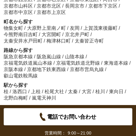
京都市山科区
/
京都市北区
/
長岡京市
/
京都市下京区
/
京都市中京区
/
京都市上京区
町名から探す
物集女町
/
大原野上里南ノ町
/
友岡
/
上賀茂東後藤町
/
今熊野南日吉町
/
大宮開町
/
京北井戸町
/
太秦安井水戸田町
/
梅津林口町
/
太秦皆正寺町
路線から探す
阪急京都本線
/
阪急嵐山線
/
山陰本線
/
京福電気鉄道嵐山本線
/
京福電気鉄道北野線
/
東海道本線
/
京阪本線
/
京都地下鉄東西線
/
京都市営烏丸線
/
叡山電鉄鞍馬線
駅から探す
桂
/
洛西口
/
上桂
/
松尾大社
/
太秦
/
大宮
/
桂川
/
東向日
/
北野白梅町
/
嵐電天神川
電話でお問い合わせ
営業時間：
9:00～21:00