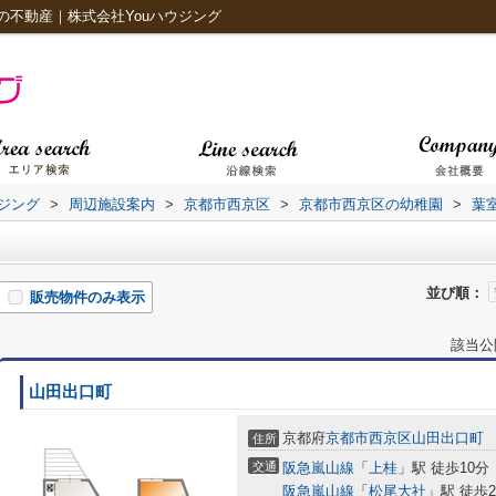
不動産｜株式会社Youハウジング
ジング
>
周辺施設案内
>
京都市西京区
>
京都市西京区の幼稚園
>
葉
並び順：
販売物件のみ表示
該当公
山田出口町
京都府
京都市西京区
山田出口町
住所
交通
阪急嵐山線
「
上桂
」駅 徒歩10分
阪急嵐山線
「
松尾大社
」駅 徒歩2