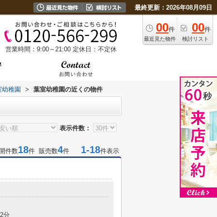
最終更新：2026年08月09日
00
00
件
件
最近見た物件
検討リスト
営業時間：9:00～21:00
定休日：不定休
室幼稚園
>
葉室幼稚園の近くの物件
表示件数：
18
4
1-18
開件数
件 販売数
件
件表示
2分