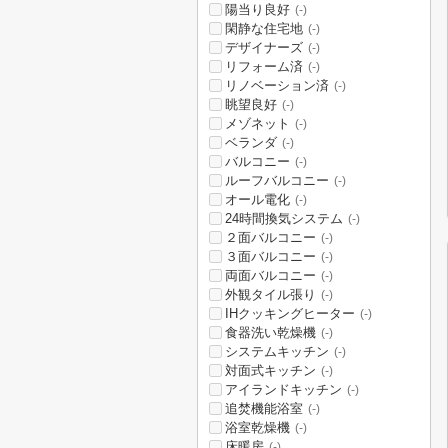
陽当り良好
(-)
閑静な住宅地
(-)
デザイナーズ
(-)
リフォーム済
(-)
リノベーション済
(-)
眺望良好
(-)
メゾネット
(-)
ベランダ
(-)
バルコニー
(-)
ルーフバルコニー
(-)
オール電化
(-)
24時間換気システム
(-)
２面バルコニー
(-)
３面バルコニー
(-)
両面バルコニー
(-)
外観タイル張り
(-)
IHクッキングヒーター
(-)
食器洗い乾燥機
(-)
システムキッチン
(-)
対面式キッチン
(-)
アイランドキッチン
(-)
追焚機能浴室
(-)
浴室乾燥機
(-)
床暖房
(-)