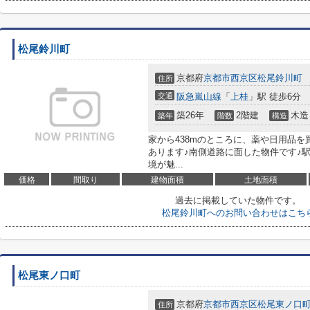
松尾鈴川町
京都府
京都市西京区
松尾鈴川町
住所
交通
阪急嵐山線
「
上桂
」駅 徒歩6分
築26年
2階建
木造
築年
階数
構造
家から438mのところに、薬や日用品を
あります♪南側道路に面した物件です♪
境が魅...
価格
間取り
建物面積
土地面積
過去に掲載していた物件です。
松尾鈴川町へのお問い合わせはこち
松尾東ノ口町
京都府
京都市西京区
松尾東ノ口
住所