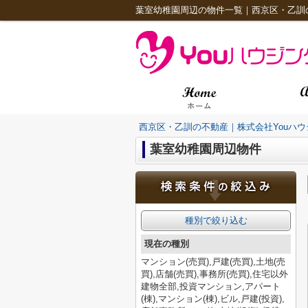
葉室幼稚園周辺の物件一覧｜西京区・乙訓の
西京区・乙訓の不動産｜株式会社Youハウ
葉室幼稚園周辺物件
種別で絞り込む
現在の種別
マンション(売買),戸建(売買),土地(売
買),店舗(売買),事務所(売買),住宅以外
建物全部,投資マンション,アパート
(棟),マンション(棟),ビル,戸建(投資),