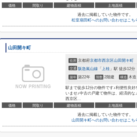
価格
間取り
建物面積
土地面積
過去に掲載していた物件です。
松室扇田町へのお問い合わせはこち
山田開キ町
京都府
京都市西京区
山田開キ町
住所
交通
阪急嵐山線
「
上桂
」駅 徒歩12分
築22年
2階建
木造
築年
階数
構造
駅まで徒歩12分の物件です♪利便性良好
いませ♪中古の戸建て物件は、経済的な
西京区...
価格
間取り
建物面積
土地面積
過去に掲載していた物件です。
山田開キ町へのお問い合わせはこち