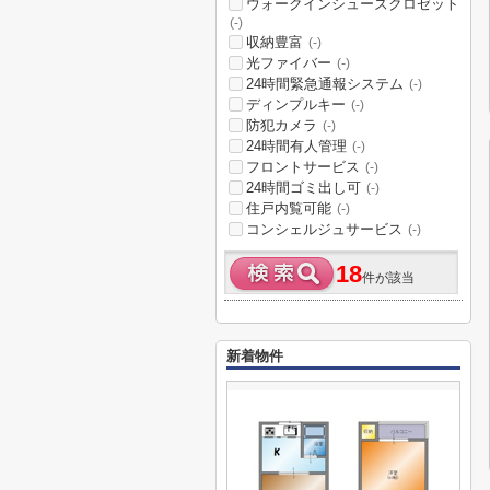
ウォークインシューズクロゼット
(-)
収納豊富
(-)
光ファイバー
(-)
24時間緊急通報システム
(-)
ディンプルキー
(-)
防犯カメラ
(-)
24時間有人管理
(-)
フロントサービス
(-)
24時間ゴミ出し可
(-)
住戸内覧可能
(-)
コンシェルジュサービス
(-)
18
件が該当
新着物件