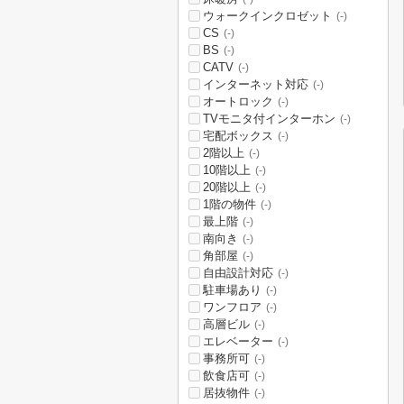
ウォークインクロゼット
(-)
CS
(-)
BS
(-)
CATV
(-)
インターネット対応
(-)
オートロック
(-)
TVモニタ付インターホン
(-)
宅配ボックス
(-)
2階以上
(-)
10階以上
(-)
20階以上
(-)
1階の物件
(-)
最上階
(-)
南向き
(-)
角部屋
(-)
自由設計対応
(-)
駐車場あり
(-)
ワンフロア
(-)
高層ビル
(-)
エレベーター
(-)
事務所可
(-)
飲食店可
(-)
居抜物件
(-)