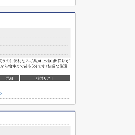
買うのに便利なスギ薬局 上桂山田口店が
駅から物件まで徒歩6分です♪快適な住環
詳細
検討リスト
ら
町