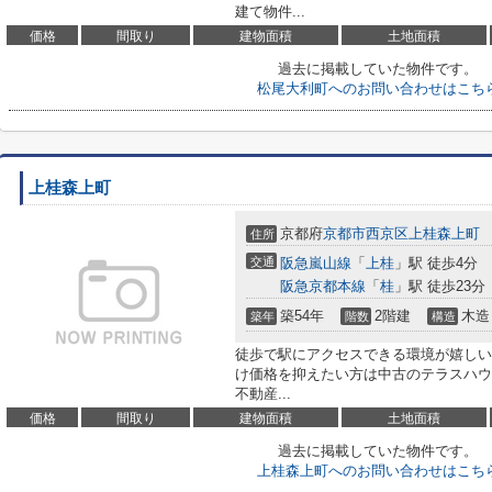
建て物件...
価格
間取り
建物面積
土地面積
過去に掲載していた物件です。
松尾大利町へのお問い合わせはこち
上桂森上町
京都府
京都市西京区
上桂森上町
住所
交通
阪急嵐山線
「
上桂
」駅 徒歩4分
阪急京都本線
「
桂
」駅 徒歩23分
築54年
2階建
木造
築年
階数
構造
徒歩で駅にアクセスできる環境が嬉しい
け価格を抑えたい方は中古のテラスハウ
不動産...
価格
間取り
建物面積
土地面積
過去に掲載していた物件です。
上桂森上町へのお問い合わせはこち