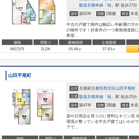
阪急京都本線
「
桂
」駅 徒歩27分
築52年
2階建
木造
築年
階数
構造
中古の戸建て物件は幅広い年齢層の方か
の物件です！好条件の一つ東南側道路に
希望...
価格
間取り
建物面積
土地面積
880
万円
2LDK
55.48㎡
37.83㎡
山田平尾町
京都府
京都市西京区
山田平尾町
住所
交通
阪急京都本線
「
桂
」駅 徒歩23分
築47年
2階建
木造
築年
階数
構造
薬や日用品を買うのに便利なキリン堂 
環境が整っている中古戸建てはいかがで
アで...
価格
間取り
建物面積
土地面積