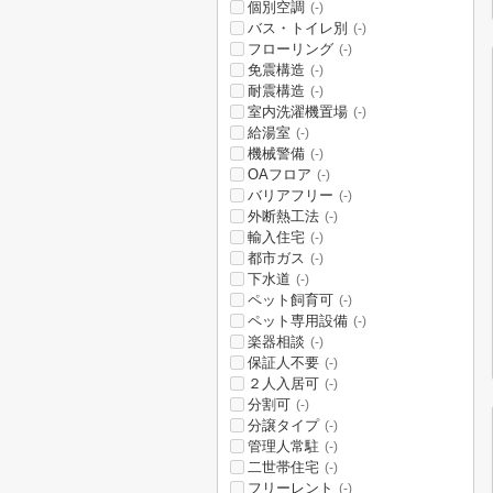
個別空調
(-)
バス・トイレ別
(-)
フローリング
(-)
免震構造
(-)
耐震構造
(-)
室内洗濯機置場
(-)
給湯室
(-)
機械警備
(-)
OAフロア
(-)
バリアフリー
(-)
外断熱工法
(-)
輸入住宅
(-)
都市ガス
(-)
下水道
(-)
ペット飼育可
(-)
ペット専用設備
(-)
楽器相談
(-)
保証人不要
(-)
２人入居可
(-)
分割可
(-)
分譲タイプ
(-)
管理人常駐
(-)
二世帯住宅
(-)
フリーレント
(-)