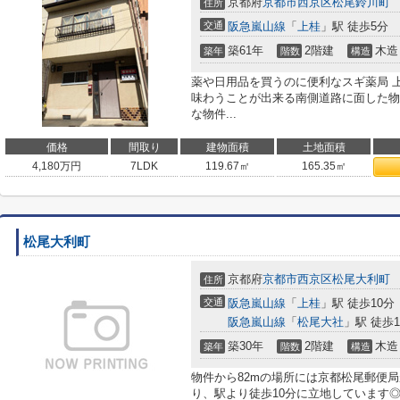
京都府
京都市西京区
松尾鈴川町
住所
交通
阪急嵐山線
「
上桂
」駅 徒歩5分
築61年
2階建
木造
築年
階数
構造
薬や日用品を買うのに便利なスギ薬局 上
味わうことが出来る南側道路に面した物
な物件...
価格
間取り
建物面積
土地面積
4,180
万円
7LDK
119.67㎡
165.35㎡
松尾大利町
京都府
京都市西京区
松尾大利町
住所
交通
阪急嵐山線
「
上桂
」駅 徒歩10分
阪急嵐山線
「
松尾大社
」駅 徒歩1
築30年
2階建
木造
築年
階数
構造
物件から82mの場所には京都松尾郵便
り、駅より徒歩10分に立地しています