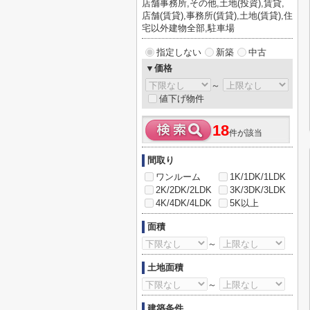
店舗事務所,その他,土地(投資),賃貸,
店舗(賃貸),事務所(賃貸),土地(賃貸),住
宅以外建物全部,駐車場
指定しない
新築
中古
▼価格
～
値下げ物件
18
件が該当
間取り
ワンルーム
1K/1DK/1LDK
2K/2DK/2LDK
3K/3DK/3LDK
4K/4DK/4LDK
5K以上
面積
～
土地面積
～
建築条件