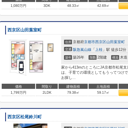
1,080
万円
3DK
48.33㎡
42.69㎡
西京区山田葉室町
京都府
京都市西京区
山田葉室町
住所
交通
阪急嵐山線
「
上桂
」駅 徒歩12分
築26年
2階建
木造
築年
階数
構造
家から413mのところにJA京都市松尾
は、子育ての環境としてもうってつけで
お探し...
価格
間取り
建物面積
土地面積
1,799
万円
2LDK
79.38㎡
59.17㎡
西京区松尾鈴川町