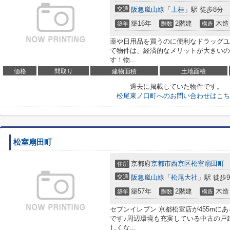
交通
阪急嵐山線
「
上桂
」駅 徒歩8分
築16年
2階建
木造
築年
階数
構造
薬や日用品を買うのに便利なドラッグユ
て物件は、経済的なメリットが大きいの
す！物...
価格
間取り
建物面積
土地面積
過去に掲載していた物件です。
松尾東ノ口町へのお問い合わせはこち
松室扇田町
京都府
京都市西京区
松室扇田町
住所
交通
阪急嵐山線
「
松尾大社
」駅 徒歩
築57年
2階建
木造
築年
階数
構造
セブンイレブン 京都松室店が455mに
です♪周辺環境も充実している中古の戸
しくな...