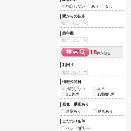
指定しない
あり
なし
駅からの徒歩
築年数
18
件が該当
利回り
情報公開日
指定しない
本日
3日以内
1週間以内
画像・動画あり
画像あり
動画あり
こだわり条件
ペット相談
(-)