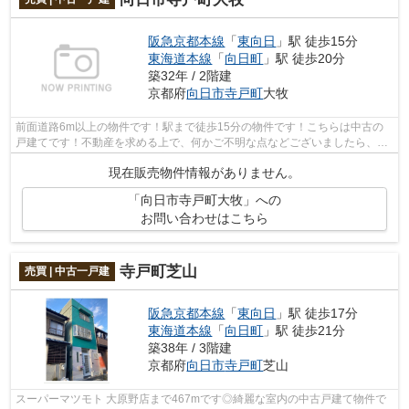
阪急京都本線
「
東向日
」駅 徒歩15分
東海道本線
「
向日町
」駅 徒歩20分
築32年 / 2階建
京都府
向日市
寺戸町
大牧
前面道路6m以上の物件です！駅まで徒歩15分の物件です！こちらは中古の
戸建てです！不動産を求める上で、何かご不明な点などございましたら、お
気軽にご質問ください！不動産購入で失...
現在販売物件情報がありません。
「向日市寺戸町大牧」への
お問い合わせはこちら
寺戸町芝山
売買 | 中古一戸建
阪急京都本線
「
東向日
」駅 徒歩17分
東海道本線
「
向日町
」駅 徒歩21分
築38年 / 3階建
京都府
向日市
寺戸町
芝山
スーパーマツモト 大原野店まで467mです◎綺麗な室内の中古戸建て物件で