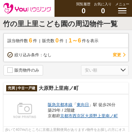
閲覧履歴
お気に入り
メニュー
0
0
竹の里上里こども園の周辺物件一覧
6
0
1～6
該当物件数
件
販売数
件
件を表示
変更
絞り込み条件：
なし
販売物件のみ
大原野上里南ノ町
売買 | 中古一戸建
阪急京都本線
「
東向日
」駅 徒歩26分
築29年 / 2階建
京都府
京都市西京区
大原野上里南ノ町
歩いて407mのところに京都上里郵便局があります♪物件をお探しの方にオス