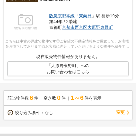
阪急京都本線
「
東向日
」駅 徒歩19分
築44年 / 2階建
京都府
京都市西京区
大原野東野町
こちらは中古の戸建て物件です◎ご希望の不動産情報をご用意して、お客様
をお待ちしております◎お客様に満足していただけるような物件を紹介する
のが当社のお仕事です◎ぜひご検討くださ...
現在販売物件情報がありません。
「大原野東野町」への
お問い合わせはこちら
6
0
1～6
該当物件数
件
空き数
件
件を表示
変更
絞り込み条件：
なし