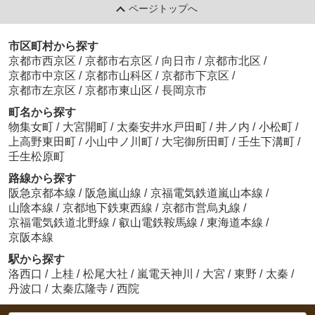
ページトップへ
市区町村から探す
京都市西京区
/
京都市右京区
/
向日市
/
京都市北区
/
京都市中京区
/
京都市山科区
/
京都市下京区
/
京都市左京区
/
京都市東山区
/
長岡京市
町名から探す
物集女町
/
大宮開町
/
太秦安井水戸田町
/
井ノ内
/
小松町
/
上高野東田町
/
小山中ノ川町
/
大宅御所田町
/
壬生下溝町
/
壬生松原町
路線から探す
阪急京都本線
/
阪急嵐山線
/
京福電気鉄道嵐山本線
/
山陰本線
/
京都地下鉄東西線
/
京都市営烏丸線
/
京福電気鉄道北野線
/
叡山電鉄鞍馬線
/
東海道本線
/
京阪本線
駅から探す
洛西口
/
上桂
/
松尾大社
/
嵐電天神川
/
大宮
/
東野
/
太秦
/
丹波口
/
太秦広隆寺
/
西院