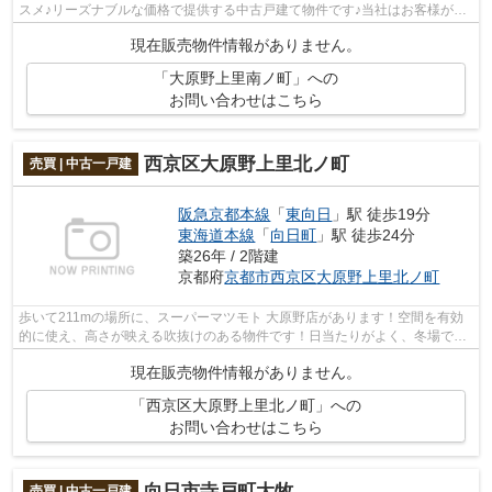
スメ♪リーズナブルな価格で提供する中古戸建て物件です♪当社はお客様が不
動産購入で失敗しないよう、しっかりと...
現在販売物件情報がありません。
「大原野上里南ノ町」への
お問い合わせはこちら
西京区大原野上里北ノ町
売買 | 中古一戸建
阪急京都本線
「
東向日
」駅 徒歩19分
東海道本線
「
向日町
」駅 徒歩24分
築26年 / 2階建
京都府
京都市西京区
大原野上里北ノ町
歩いて211mの場所に、スーパーマツモト 大原野店があります！空間を有効
的に使え、高さが映える吹抜けのある物件です！日当たりがよく、冬場でも
明るい南西側道路に面しています！こち...
現在販売物件情報がありません。
「西京区大原野上里北ノ町」への
お問い合わせはこちら
向日市寺戸町大牧
売買 | 中古一戸建