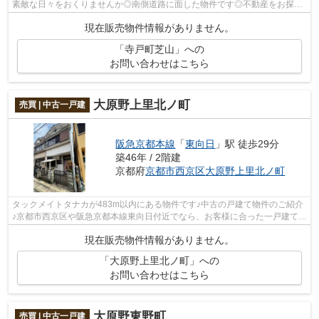
素敵な日々をおくりませんか◎南側道路に面した物件です◎不動産をお探し
なら、当社をご用命ください◎あなたのこだ...
現在販売物件情報がありません。
「寺戸町芝山」への
お問い合わせはこちら
大原野上里北ノ町
売買 | 中古一戸建
阪急京都本線
「
東向日
」駅 徒歩29分
築46年 / 2階建
京都府
京都市西京区
大原野上里北ノ町
タックメイトタナカが483m以内にある物件です♪中古の戸建て物件のご紹介
♪京都市西京区や阪急京都本線東向日付近でなら、お客様に合った一戸建てが
きっと見つかります♪まずはご希望条件...
現在販売物件情報がありません。
「大原野上里北ノ町」への
お問い合わせはこちら
大原野東野町
売買 | 中古一戸建