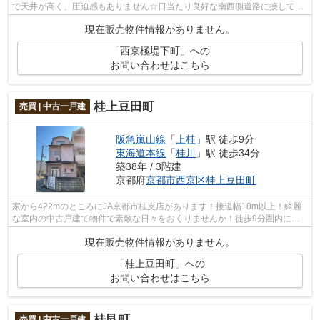
で天井が高く、圧迫感もありません☆日当たり良好な南西側道路に接してい
る物件はいかがでしょうか☆京都市右京区...
現在販売物件情報がありません。
「西京極堤下町」への
お問い合わせはこちら
桂上豆田町
売買 | 中古一戸建
阪急嵐山線
「
上桂
」駅 徒歩9分
東海道本線
「
桂川
」駅 徒歩34分
築38年 / 3階建
京都府
京都市西京区
桂上豆田町
家から422mのところにJA京都市桂支店があります！接道幅10m以上！綺麗
な室内の中古戸建て物件で素敵な日々をおくりませんか！徒歩9分圏内に立
地する物件です！当社ではお客様の必須条...
現在販売物件情報がありません。
「桂上豆田町」への
お問い合わせはこちら
桂艮町
売買 | 中古一戸建