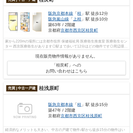
阪急京都本線
「
桂
」駅 徒歩12分
阪急嵐山線
「
上桂
」駅 徒歩10分
築63年 / 2階建
京都府
京都市西京区
桂艮町
家から220mの場所には京都市役所 保健福祉局 医療衛生推進室 医療衛生セン
ター 西京医療衛生があります◎駅まで歩いて12分ほどの物件です◎周辺環境
も充実している中古の戸建て物件です◎...
現在販売物件情報がありません。
「桂艮町」への
お問い合わせはこちら
桂浅原町
売買 | 中古一戸建
阪急京都本線
「
桂
」駅 徒歩15分
築47年 / 2階建
京都府
京都市西京区
桂浅原町
経済的なメリットも大きい、中古の戸建て物件♪駅から徒歩15分の物件はい