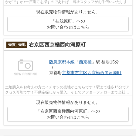
かがですか♪一戸建てを探すのであれば、当社スタッフがお手伝いいたします
♪京都市西京区の阪急京都本線桂周辺に...
現在販売物件情報がありません。
「桂浅原町」への
お問い合わせはこちら
右京区西京極西向河原町
売買 | 売地
阪急京都本線
「
西京極
」駅 徒歩15分
- / -
京都府
京都市右京区
西京極西向河原町
土地購入をお考えの方にイチオシの売地がこちらです！駅まで徒歩15分でア
クセス可能です！不動産探しから購入、そしてアフターフォローまで当社が
親切丁寧にサポートいたします！地元...
現在販売物件情報がありません。
「右京区西京極西向河原町」への
お問い合わせはこちら