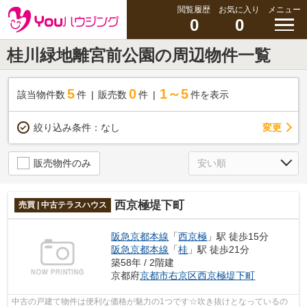
閲覧履歴
お気に入り
メニュー
0
0
桂川緑地離宮前公園の周辺物件一覧
5
0
1～5
該当物件数
件
販売数
件
件を表示
変更
絞り込み条件：
なし
販売物件のみ
西京極堤下町
売買 | 中古テラスハウス
阪急京都本線
「
西京極
」駅 徒歩15分
阪急京都本線
「
桂
」駅 徒歩21分
築58年 / 2階建
京都府
京都市右京区
西京極堤下町
中古の戸建て物件は便利な価格が魅力の1つです☆吹き抜けとなっているの