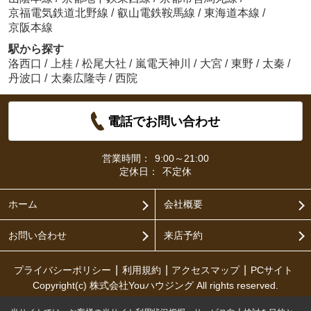
京福電気鉄道北野線
/
叡山電鉄鞍馬線
/
東海道本線
/
京阪本線
駅から探す
洛西口
/
上桂
/
松尾大社
/
嵐電天神川
/
大宮
/
東野
/
太秦
/
丹波口
/
太秦広隆寺
/
西院
電話でお問い合わせ
営業時間：
9:00～21:00
定休日：
不定休
ホーム
会社概要
お問い合わせ
来店予約
プライバシーポリシー
利用規約
アクセスマップ
PCサイト
Copyright(c) 株式会社Youハウジング All rights reserved.