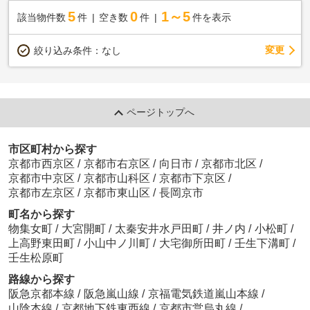
5
0
1～5
該当物件数
件
空き数
件
件を表示
変更
絞り込み条件：
なし
ページトップへ
市区町村から探す
京都市西京区
/
京都市右京区
/
向日市
/
京都市北区
/
京都市中京区
/
京都市山科区
/
京都市下京区
/
京都市左京区
/
京都市東山区
/
長岡京市
町名から探す
物集女町
/
大宮開町
/
太秦安井水戸田町
/
井ノ内
/
小松町
/
上高野東田町
/
小山中ノ川町
/
大宅御所田町
/
壬生下溝町
/
壬生松原町
路線から探す
阪急京都本線
/
阪急嵐山線
/
京福電気鉄道嵐山本線
/
山陰本線
/
京都地下鉄東西線
/
京都市営烏丸線
/