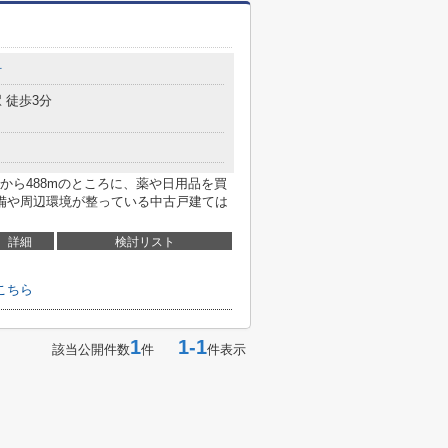
町
 徒歩3分
家から488mのところに、薬や日用品を買
備や周辺環境が整っている中古戸建ては
詳細
検討リスト
こちら
1
1-1
該当公開件数
件
件表示