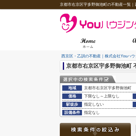
京都市右京区宇多野御池町の不動産一覧｜
西京区・乙訓の不動産｜株式会社Youハウ
京都市右京区宇多野御池町 
地域
京都市右京区宇多野御池町
価格
下限なし～上限なし
駅徒歩
指定しない
設備条件
指定なし