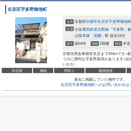
右京区宇多野御池町
京都府
京都市右京区
宇多野御池
住所
交通
京福電気鉄道北野線
「
宇多野
」駅
山陰本線
「
花園
」駅 徒歩16分
築64年
2階建
木造
築年
階数
構造
京都信用金庫御室支店まで434mです♪
うのに便利な宇多野薬局があります♪設
いかが...
所在階
価格
間取り
建物面積
過去に掲載していた物件です。
右京区宇多野御池町へのお問い合わせは