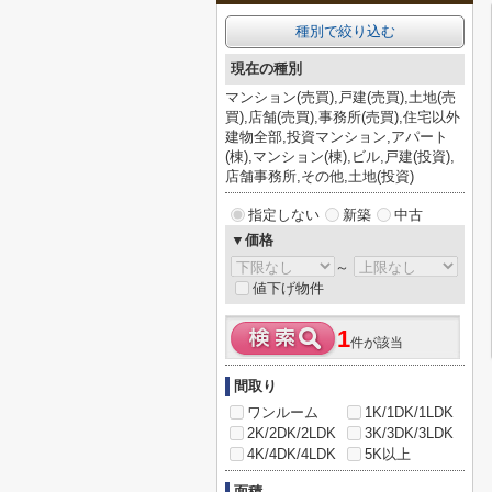
種別で絞り込む
現在の種別
マンション(売買),戸建(売買),土地(売
買),店舗(売買),事務所(売買),住宅以外
建物全部,投資マンション,アパート
(棟),マンション(棟),ビル,戸建(投資),
店舗事務所,その他,土地(投資)
指定しない
新築
中古
▼価格
～
値下げ物件
1
件が該当
間取り
ワンルーム
1K/1DK/1LDK
2K/2DK/2LDK
3K/3DK/3LDK
4K/4DK/4LDK
5K以上
面積