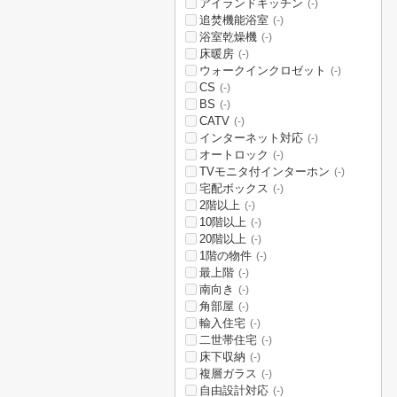
アイランドキッチン
(-)
追焚機能浴室
(-)
浴室乾燥機
(-)
床暖房
(-)
ウォークインクロゼット
(-)
CS
(-)
BS
(-)
CATV
(-)
インターネット対応
(-)
オートロック
(-)
TVモニタ付インターホン
(-)
宅配ボックス
(-)
2階以上
(-)
10階以上
(-)
20階以上
(-)
1階の物件
(-)
最上階
(-)
南向き
(-)
角部屋
(-)
輸入住宅
(-)
二世帯住宅
(-)
床下収納
(-)
複層ガラス
(-)
自由設計対応
(-)