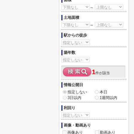
～
土地面積
～
駅からの徒歩
築年数
1
件が該当
情報公開日
指定しない
本日
3日以内
1週間以内
利回り
画像・動画あり
画像あり
動画あり