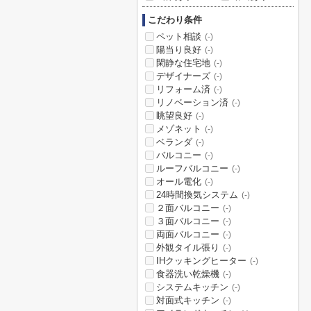
こだわり条件
ペット相談
(-)
陽当り良好
(-)
閑静な住宅地
(-)
デザイナーズ
(-)
リフォーム済
(-)
リノベーション済
(-)
眺望良好
(-)
メゾネット
(-)
ベランダ
(-)
バルコニー
(-)
ルーフバルコニー
(-)
オール電化
(-)
24時間換気システム
(-)
２面バルコニー
(-)
３面バルコニー
(-)
両面バルコニー
(-)
外観タイル張り
(-)
IHクッキングヒーター
(-)
食器洗い乾燥機
(-)
システムキッチン
(-)
対面式キッチン
(-)