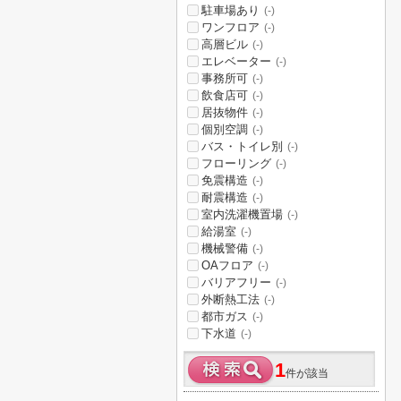
駐車場あり
(-)
ワンフロア
(-)
高層ビル
(-)
エレベーター
(-)
事務所可
(-)
飲食店可
(-)
居抜物件
(-)
個別空調
(-)
バス・トイレ別
(-)
フローリング
(-)
免震構造
(-)
耐震構造
(-)
室内洗濯機置場
(-)
給湯室
(-)
機械警備
(-)
OAフロア
(-)
バリアフリー
(-)
外断熱工法
(-)
都市ガス
(-)
下水道
(-)
1
件が該当