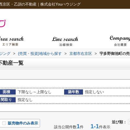
西京区・乙訓の不動産｜株式会社Youハウジング
ジング
>
(売買・投資)地域から探す
>
京都市右京区
>
宇多野御池町の売
不動産一覧
面積
下限なし～上限なし
築年数
指定しない
間取り
指定なし
並び順：
販売物件のみ表示
1
1-1
該当公開件数
件
件表示