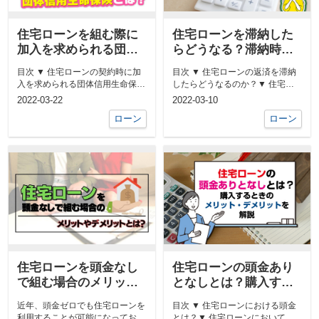
住宅ローンを組む際に
住宅ローンを滞納した
加入を求められる団体
らどうなる？滞納時の
信用生命保険とは？
対処法をご紹介
目次 ▼ 住宅ローンの契約時に加
目次 ▼ 住宅ローンの返済を滞納
入を求められる団体信用生命保険
したらどうなるのか？▼ 住宅ロ
とは？▼ 住宅ローンを組むとき
ーンを滞納しているときの対処法
2022-03-22
2022-03-10
▼ ...
に団...
ローン
ローン
住宅ローンを頭金なし
住宅ローンの頭金あり
で組む場合のメリット
となしとは？購入する
やデメリットとは？
ときのメリット・デメ
近年、頭金ゼロでも住宅ローンを
目次 ▼ 住宅ローンにおける頭金
リットを解説
利用することが可能になってお
とは？▼ 住宅ローンにおいて頭