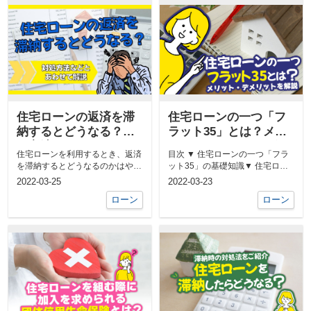
住宅ローンの返済を滞
住宅ローンの一つ「フ
納するとどうなる？対
ラット35」とは？メリ
処方法などとあわせて
ット・デメリットを解
住宅ローンを利用するとき、返済
目次 ▼ 住宅ローンの一つ「フラ
解説
説
を滞納するとどうなるのかはやは
ット35」の基礎知識▼ 住宅ロー
り気になるところではないでしょ
ンの一つ「フラット35」を利用
2022-03-25
2022-03-23
うか...
す...
ローン
ローン