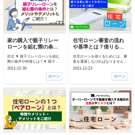
家の購入で親子リレー
住宅ローン審査の流れ
ローンを組む際の条件
や基準とは？借りる前
とは？メリットやデメ
に知っておきたいポイ
目次 ▼ 親子リレーローンを組む
住宅ローンを借りるためには、審
リットもご紹介！
ントをご紹介
際の条件や特徴とは？▼ 親子リ
査を通過しなければなりません。
レーローンのメリットとは？▼
住宅購入は高価な買い物であり、
2021-12-30
2021-12-23
親子...
ロ...
ローン
ローン