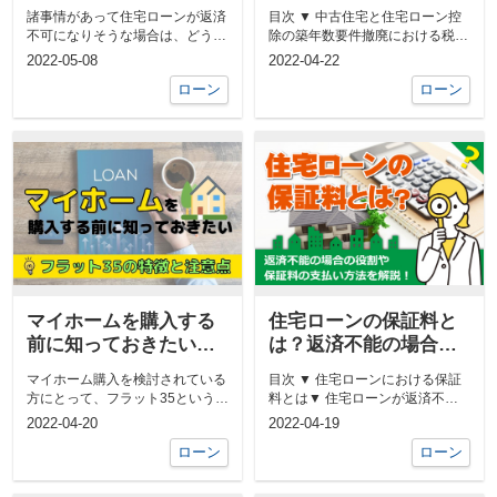
は？競売や任意売却に
廃！税制改正後の特徴
諸事情があって住宅ローンが返済
目次 ▼ 中古住宅と住宅ローン控
ついても解説
を解説
不可になりそうな場合は、どうす
除の築年数要件撤廃における税制
れば良いのでしょうか？ 今回
改正▼ 中古住宅と住宅ローン控
2022-05-08
2022-04-22
は、返...
除の...
ローン
ローン
マイホームを購入する
住宅ローンの保証料と
前に知っておきたいフ
は？返済不能の場合の
ラット35の特徴と注意
役割や保証料の支払い
マイホーム購入を検討されている
目次 ▼ 住宅ローンにおける保証
点
方法を解説
方にとって、フラット35という言
料とは▼ 住宅ローンが返済不能
葉は一度は聞いたことがあるので
になった際の保証料の役割▼ 住
2022-04-20
2022-04-19
は...
宅ロ...
ローン
ローン