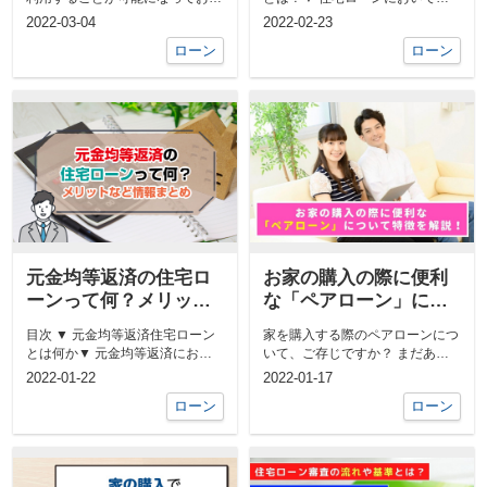
り、頭金を用意せずにマイホーム
金ありとなしのメリット▼ 住宅
2022-03-04
2022-02-23
を購入...
ロー...
ローン
ローン
元金均等返済の住宅ロ
お家の購入の際に便利
ーンって何？メリット
な「ペアローン」につ
など情報まとめ
いて特徴を解説！
目次 ▼ 元金均等返済住宅ローン
家を購入する際のペアローンにつ
とは何か▼ 元金均等返済におけ
いて、ご存じですか？ まだあま
るメリットとデメリット▼ 元金
り知られていないペアローンにつ
2022-01-22
2022-01-17
均等...
いて...
ローン
ローン