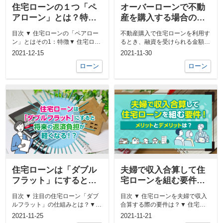
住宅ローンの１つ「ペ
オーバーローンで不動
アローン」とは？特徴
産を購入する場合の注
やメリット・デメリッ
意点やリスクとは？
目次 ▼ 住宅ローンの「ペアロー
不動産購入で住宅ローンを利用す
トをご紹介
ン」とはその1：特徴▼ 住宅ロー
るとき、融資を受けられる金額は
ンの「ペアローン」とはその2：
物件価格までです。 しかし諸費
2021-12-15
2021-11-30
メ...
用を...
ローン
ローン
住宅ローンは「ダブル
夫婦で収入合算して住
フラット」にすると将
宅ローンを組む要件！
来の返済負担が軽くな
メリットとデメリット
目次 ▼ 注目の住宅ローン「ダブ
目次 ▼ 住宅ローンを夫婦で収入
る！？
は？
ルフラット」の仕組みとは？▼
合算する際の要件は？▼ 住宅ロ
住宅ローンを「ダブルフラット」
ーンを夫婦で収入合算するメリッ
2021-11-25
2021-11-21
にす...
ト▼...