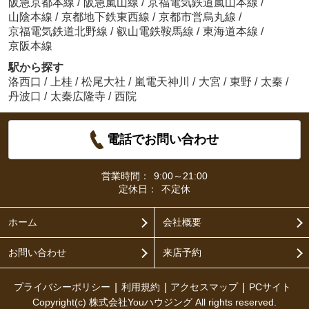
阪急京都本線
/
阪急嵐山線
/
京福電気鉄道嵐山本線
/
山陰本線
/
京都地下鉄東西線
/
京都市営烏丸線
/
京福電気鉄道北野線
/
叡山電鉄鞍馬線
/
東海道本線
/
京阪本線
駅から探す
洛西口
/
上桂
/
松尾大社
/
嵐電天神川
/
大宮
/
東野
/
太秦
/
丹波口
/
太秦広隆寺
/
西院
電話でお問い合わせ
営業時間：
9:00～21:00
定休日：
不定休
ホーム
会社概要
お問い合わせ
来店予約
プライバシーポリシー
利用規約
アクセスマップ
PCサイト
Copyright(c) 株式会社Youハウジング All rights reserved.