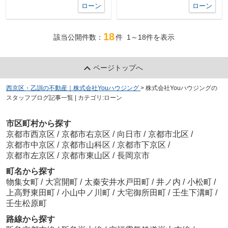
ローン
ローン
18
該当公開件数：
件
1～18
件を表示
ページトップへ
西京区・乙訓の不動産｜株式会社Youハウジング
>
株式会社Youハウジングの
スタッフブログ記事一覧 | カテゴリ:ローン
市区町村から探す
京都市西京区
/
京都市右京区
/
向日市
/
京都市北区
/
京都市中京区
/
京都市山科区
/
京都市下京区
/
京都市左京区
/
京都市東山区
/
長岡京市
町名から探す
物集女町
/
大宮開町
/
太秦安井水戸田町
/
井ノ内
/
小松町
/
上高野東田町
/
小山中ノ川町
/
大宅御所田町
/
壬生下溝町
/
壬生松原町
路線から探す