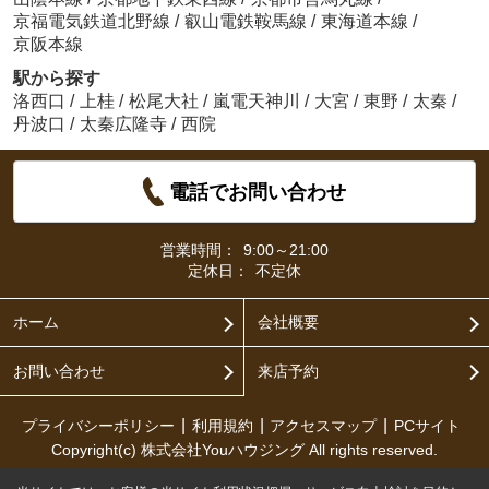
京福電気鉄道北野線
/
叡山電鉄鞍馬線
/
東海道本線
/
京阪本線
駅から探す
洛西口
/
上桂
/
松尾大社
/
嵐電天神川
/
大宮
/
東野
/
太秦
/
丹波口
/
太秦広隆寺
/
西院
電話でお問い合わせ
営業時間：
9:00～21:00
定休日：
不定休
ホーム
会社概要
お問い合わせ
来店予約
プライバシーポリシー
利用規約
アクセスマップ
PCサイト
Copyright(c) 株式会社Youハウジング All rights reserved.