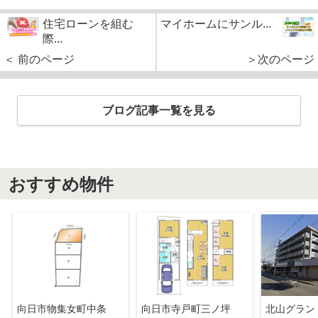
住宅ローンを組む
マイホームにサンル...
際...
＜ 前のページ
＞次のページ
ブログ記事一覧を見る
おすすめ物件
向日市物集女町中条
向日市寺戸町三ノ坪
北山グラン