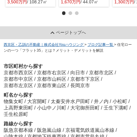
3,500万円
/ 108.27㎡
1,670万円
/ 44.07㎡
1,300万円
/
ページトップへ
西京区・乙訓の不動産｜株式会社Youハウジング
>
ブログ記事一覧
>
住宅ロー
ンの一つ「フラット35」とは？メリット・デメリットを解説
市区町村から探す
京都市西京区
/
京都市右京区
/
向日市
/
京都市北区
/
京都市中京区
/
京都市山科区
/
京都市下京区
/
京都市左京区
/
京都市東山区
/
長岡京市
町名から探す
物集女町
/
大宮開町
/
太秦安井水戸田町
/
井ノ内
/
小松町
/
上高野東田町
/
小山中ノ川町
/
大宅御所田町
/
壬生下溝町
/
壬生松原町
路線から探す
阪急京都本線
/
阪急嵐山線
/
京福電気鉄道嵐山本線
/
山陰本線
/
京都地下鉄東西線
/
京都市営烏丸線
/