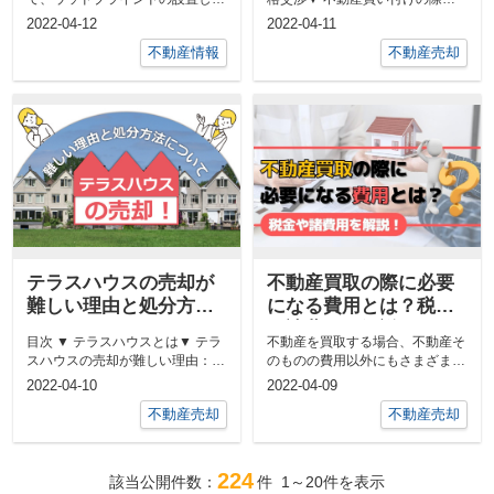
うとお考えではありませんか？
期日の交渉▼ 不動産買い付けの
2022-04-12
2022-04-11
ウッド...
際の...
不動産情報
不動産売却
テラスハウスの売却が
不動産買取の際に必要
難しい理由と処分方法
になる費用とは？税金
について
や諸費用を解説！
目次 ▼ テラスハウスとは▼ テラ
不動産を買取する場合、不動産そ
スハウスの売却が難しい理由：住
のものの費用以外にもさまざまな
宅ローンの審査▼ 売却が難しい
費用が必要になります。 そのた
2022-04-10
2022-04-09
テ...
め、...
不動産売却
不動産売却
224
該当公開件数：
件
1～20
件を表示