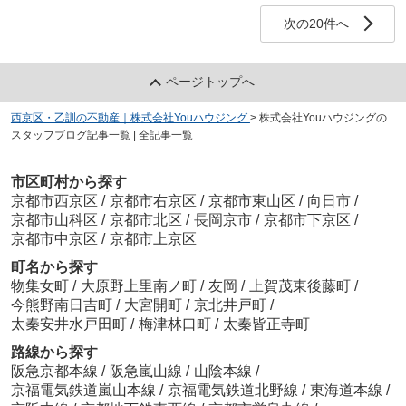
次の20件へ
ページトップへ
西京区・乙訓の不動産｜株式会社Youハウジング
>
株式会社Youハウジングの
スタッフブログ記事一覧 | 全記事一覧
市区町村から探す
京都市西京区
/
京都市右京区
/
京都市東山区
/
向日市
/
京都市山科区
/
京都市北区
/
長岡京市
/
京都市下京区
/
京都市中京区
/
京都市上京区
町名から探す
物集女町
/
大原野上里南ノ町
/
友岡
/
上賀茂東後藤町
/
今熊野南日吉町
/
大宮開町
/
京北井戸町
/
太秦安井水戸田町
/
梅津林口町
/
太秦皆正寺町
路線から探す
阪急京都本線
/
阪急嵐山線
/
山陰本線
/
京福電気鉄道嵐山本線
/
京福電気鉄道北野線
/
東海道本線
/