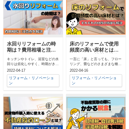
水回りリフォームの時
床のリフォームで使用
期は？費用相場と注意
頻度の高い床材とは？
点を解説
それぞれの材質の特徴
キッチンやトイレ、浴室などの水
一言に「床」と言っても、フロー
も解説
回りは劣化しやすく、時期がきた
リング、畳などのさまざまな種類
らリフォームが必要です。 劣化
があるので、お住まいをリフォー
2022-04-17
2022-04-16
をそ...
ムす...
リフォーム・リノベーショ
リフォーム・リノベーショ
ン
ン