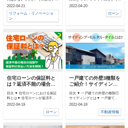
ンテナンスや耐久年数などを知る
葉は一度は聞いたことがあるので
2022-04-21
2022-04-20
方は...
は...
リフォーム・リノベーショ
ローン
ン
住宅ローンの保証料と
一戸建ての外壁3種類を
は？返済不能の場合の
ご紹介！サイディン
役割や保証料の支払い
グ・モルタル・タイル
目次 ▼ 住宅ローンにおける保証
目次 ▼ 一戸建ての外壁の種類①
方法を解説
とは？
料とは▼ 住宅ローンが返済不能
サイディングとは▼ 一戸建ての
になった際の保証料の役割▼ 住
外壁の種類②モルタルとは▼ 一
2022-04-19
2022-04-18
宅ロ...
戸建...
ローン
不動産情報