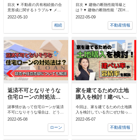
は？
やHEAT20とは？
目次 ▼ 不動産の共有相続後の合
目次 ▼ 建物の断熱性能等級と
意形成に関するトラブル▼ メガ
は？▼ 建物の断熱性能「ZEH」
共有によって起こる不動産共有相
とは？▼ 建物の断熱性能の
2022-05-10
2022-05-09
HEAT...
続の...
相続
不動産情報
返済不可となりそうな
家を建てるための土地
住宅ローンの対処法
購入を検討！建ぺい率
は？競売や任意売却に
や容積率を解説
諸事情があって住宅ローンが返済
今回は、家を建てるための土地購
ついても解説
不可になりそうな場合は、どうす
入を検討している方にぜひ知って
れば良いのでしょうか？ 今回
おいてもらいたい「建ぺい率と容
2022-05-08
2022-05-07
は、返...
積率...
ローン
不動産情報