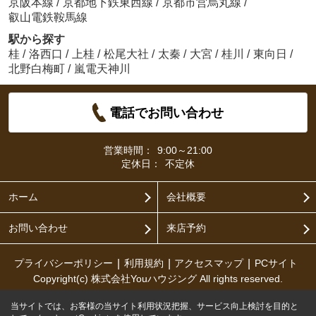
京阪本線
/
京都地下鉄東西線
/
京都市営烏丸線
/
叡山電鉄鞍馬線
駅から探す
桂
/
洛西口
/
上桂
/
松尾大社
/
太秦
/
大宮
/
桂川
/
東向日
/
北野白梅町
/
嵐電天神川
電話でお問い合わせ
営業時間：
9:00～21:00
定休日：
不定休
ホーム
会社概要
お問い合わせ
来店予約
プライバシーポリシー
利用規約
アクセスマップ
PCサイト
Copyright(c) 株式会社Youハウジング All rights reserved.
当サイトでは、お客様の当サイト利用状況把握、サービス向上検討を目的と