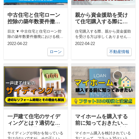
中古住宅と住宅ローン
親から資金援助を受け
控除の築年数要件撤
て住宅購入する際に利
廃！税制改正後の特徴
用できる制度とは？
目次 ▼ 中古住宅と住宅ローン控
住宅購入する際、親から資金援助
を解説
除の築年数要件撤廃における税制
を受ける方は珍しくありません。
改正▼ 中古住宅と住宅ローン控
しかし資金援助を受けて住宅購入
2022-04-22
2022-04-22
除の...
す...
ローン
不動産情報
一戸建て住宅のサイデ
マイホームを購入する
ィングとは？適切なリ
前に知っておきたいフ
フォーム時期とその理
ラット35の特徴と注意
サイディングが何かを知っている
マイホーム購入を検討されている
由も解説
点
方は少ないですが、その正しいメ
方にとって、フラット35という言