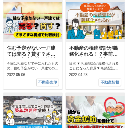
住む予定がない一戸建
不動産の相続登記が義
ては売る？貸す？さま
務化される！？事前に
ざまな視点で比較検討
しておきたい情報をご
今回は相続などで手に入れたもの
目次 ▼ 相続登記が義務化される
紹介
の、住む予定がない一戸建ての扱
ことになった背景▼ 相続登記の
いについて考えていきましょう。
義務化としなかった場合の罰則内
2022-05-06
2022-04-23
放...
容▼...
不動産売却
不動産情報