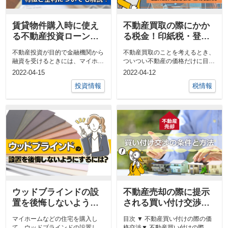
賃貸物件購入時に使え
不動産買取の際にかか
る不動産投資ローンと
る税金！印紙税・登録
は？特徴と金利につい
免許税・譲渡所得税を
不動産投資が目的で金融機関から
不動産買取のことを考えるとき、
ても解説！
解説！
融資を受けるときには、マイホー
ついつい不動産の価格だけに目が
ムの取得時に利用する住宅ローン
行きがちです。 ただ、不動産買
2022-04-15
2022-04-12
は使...
取の...
投資情報
税情報
ウッドブラインドの設
不動産売却の際に提示
置を後悔しないように
される買い付け交渉の
するには？
条件と方法
マイホームなどの住宅を購入し
目次 ▼ 不動産買い付けの際の価
て、ウッドブラインドの設置しよ
格交渉▼ 不動産買い付けの際の