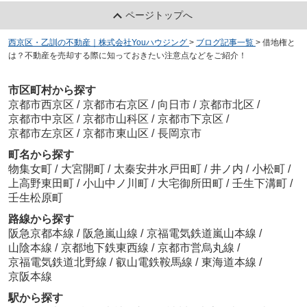
ページトップへ
西京区・乙訓の不動産｜株式会社Youハウジング
>
ブログ記事一覧
>
借地権と
は？不動産を売却する際に知っておきたい注意点などをご紹介！
市区町村から探す
京都市西京区
/
京都市右京区
/
向日市
/
京都市北区
/
京都市中京区
/
京都市山科区
/
京都市下京区
/
京都市左京区
/
京都市東山区
/
長岡京市
町名から探す
物集女町
/
大宮開町
/
太秦安井水戸田町
/
井ノ内
/
小松町
/
上高野東田町
/
小山中ノ川町
/
大宅御所田町
/
壬生下溝町
/
壬生松原町
路線から探す
阪急京都本線
/
阪急嵐山線
/
京福電気鉄道嵐山本線
/
山陰本線
/
京都地下鉄東西線
/
京都市営烏丸線
/
京福電気鉄道北野線
/
叡山電鉄鞍馬線
/
東海道本線
/
京阪本線
駅から探す