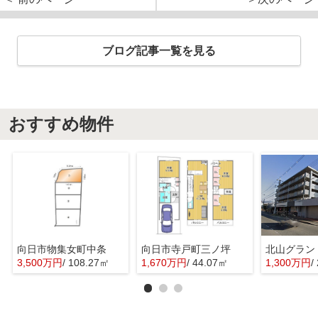
ブログ記事一覧を見る
おすすめ物件
向日市物集女町中条
向日市寺戸町三ノ坪
北山グラン
3,500万円
/ 108.27㎡
1,670万円
/ 44.07㎡
1,300万円
/