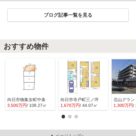
ブログ記事一覧を見る
おすすめ物件
向日市物集女町中条
向日市寺戸町三ノ坪
北山グラン
3,500万円
/ 108.27㎡
1,670万円
/ 44.07㎡
1,300万円
/
ページトップへ