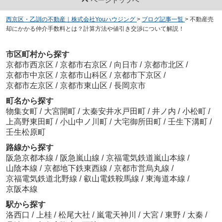
西京区・乙訓の不動産｜株式会社Youハウジング
>
ブログ記事一覧
>
不動産売
却にかかる仲介手数料とは？計算方法や値引き交渉について解説！
市区町村から探す
京都市西京区
/
京都市右京区
/
向日市
/
京都市北区
/
京都市中京区
/
京都市山科区
/
京都市下京区
/
京都市左京区
/
京都市東山区
/
長岡京市
町名から探す
物集女町
/
大宮開町
/
太秦安井水戸田町
/
井ノ内
/
小松町
/
上高野東田町
/
小山中ノ川町
/
大宅御所田町
/
壬生下溝町
/
壬生松原町
路線から探す
阪急京都本線
/
阪急嵐山線
/
京福電気鉄道嵐山本線
/
山陰本線
/
京都地下鉄東西線
/
京都市営烏丸線
/
京福電気鉄道北野線
/
叡山電鉄鞍馬線
/
東海道本線
/
京阪本線
駅から探す
洛西口
/
上桂
/
松尾大社
/
嵐電天神川
/
大宮
/
東野
/
太秦
/