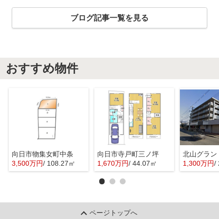
ブログ記事一覧を見る
おすすめ物件
向日市物集女町中条
向日市寺戸町三ノ坪
北山グラン
3,500万円
/ 108.27㎡
1,670万円
/ 44.07㎡
1,300万円
/
ページトップへ