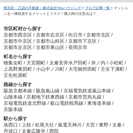
西京区・乙訓の不動産｜株式会社Youハウジング
>
ブログ記事一覧
>
マンショ
ンを一棟投資するメリットとリスク！購入時の注意点は？
市区町村から探す
京都市西京区
/
京都市右京区
/
向日市
/
京都市北区
/
京都市中京区
/
京都市山科区
/
京都市下京区
/
京都市左京区
/
京都市東山区
/
長岡京市
町名から探す
物集女町
/
大宮開町
/
太秦安井水戸田町
/
井ノ内
/
小松町
/
上高野東田町
/
小山中ノ川町
/
大宅御所田町
/
壬生下溝町
/
壬生松原町
路線から探す
阪急京都本線
/
阪急嵐山線
/
京福電気鉄道嵐山本線
/
山陰本線
/
京都地下鉄東西線
/
京都市営烏丸線
/
京福電気鉄道北野線
/
叡山電鉄鞍馬線
/
東海道本線
/
京阪本線
駅から探す
洛西口
/
上桂
/
松尾大社
/
嵐電天神川
/
大宮
/
東野
/
太秦
/
丹波口
/
太秦広隆寺
/
西院