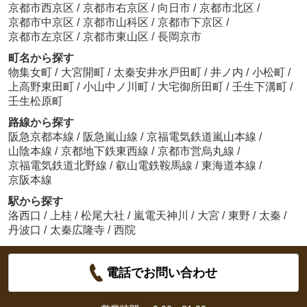
京都市西京区
/
京都市右京区
/
向日市
/
京都市北区
/
京都市中京区
/
京都市山科区
/
京都市下京区
/
京都市左京区
/
京都市東山区
/
長岡京市
町名から探す
物集女町
/
大宮開町
/
太秦安井水戸田町
/
井ノ内
/
小松町
/
上高野東田町
/
小山中ノ川町
/
大宅御所田町
/
壬生下溝町
/
壬生松原町
路線から探す
阪急京都本線
/
阪急嵐山線
/
京福電気鉄道嵐山本線
/
山陰本線
/
京都地下鉄東西線
/
京都市営烏丸線
/
京福電気鉄道北野線
/
叡山電鉄鞍馬線
/
東海道本線
/
京阪本線
駅から探す
洛西口
/
上桂
/
松尾大社
/
嵐電天神川
/
大宮
/
東野
/
太秦
/
丹波口
/
太秦広隆寺
/
西院
電話でお問い合わせ