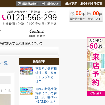
最終更新：2026年08月07日
00
00
件
件
最近見た物件
検討リスト
営業時間：9:00～21:00
定休日：不定休
時に加入する火災保険について
最新記事
事一覧
≫
不動産の共有相
続後に起こりえ
るトラブルと
は？
建物の断熱性能
21-10-13
等級について解
説！ZEH基準や
HEAT20とは？