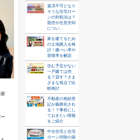
返済不可となり
そうな住宅ロー
ンの対処法は？
競売や任意売却
につい...
家を建てるため
の土地購入を検
討！建ぺい率や
容積率を解説
住む予定がない
一戸建ては売
る？貸す？さま
ざまな視点で比
較検討
や家
不動産の相続登
記が義務化され
る！？事前にし
ておきたい情報
バー
をご紹介
中古住宅と住宅
ローン控除の築
入を