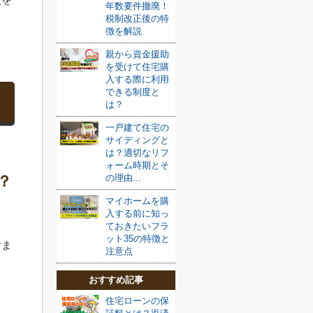
年数要件撤廃！
税制改正後の特
徴を解説
親から資金援助
を受けて住宅購
入する際に利用
できる制度と
は？
一戸建て住宅の
サイディングと
は？適切なリフ
ォーム時期とそ
の理由...
？
マイホームを購
入する前に知っ
ておきたいフラ
ット35の特徴と
含ま
注意点
おすすめ記事
住宅ローンの保