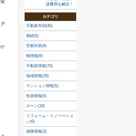
で変
諸費用を解説！
カテゴリ
一戸
不動産売却(46)
相続(5)
空家対策(8)
のか
税情報(9)
不動産情報(70)
地域情報(29)
マンション情報(5)
投資情報(5)
ローン(18)
リフォーム・リノベーショ
ン(6)
保険情報(3)
ると