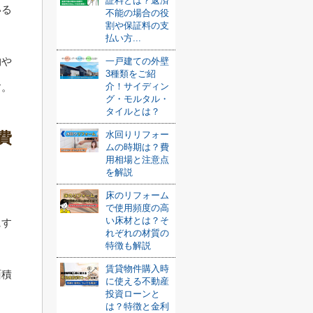
証料とは？返済
いる
不能の場合の役
割や保証料の支
払い方...
物や
一戸建ての外壁
3種類をご紹
介！サイディン
す。
グ・モルタル・
タイルとは？
水回りリフォー
費
ムの時期は？費
用相場と注意点
を解説
床のリフォーム
。
で使用頻度の高
い床材とは？そ
にす
れぞれの材質の
特徴も解説
賃貸物件購入時
面積
に使える不動産
投資ローンと
は？特徴と金利