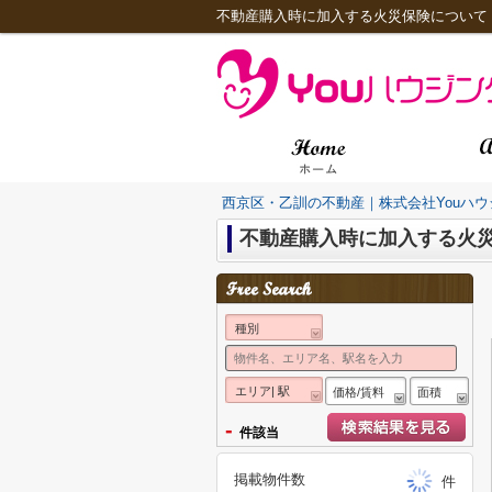
不動産購入時に加入する火災保険について
西京区・乙訓の不動産｜株式会社Youハウ
不動産購入時に加入する火
種別
エリア| 駅
価格/賃料
面積
-
件該当
掲載物件数
件