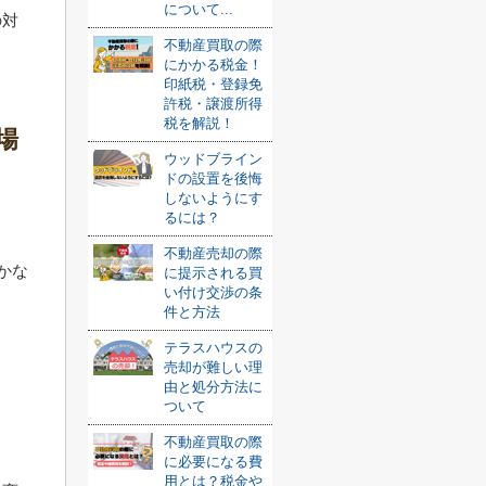
について...
の対
不動産買取の際
にかかる税金！
印紙税・登録免
許税・譲渡所得
税を解説！
場
ウッドブライン
ドの設置を後悔
しないようにす
るには？
不動産売却の際
かな
に提示される買
い付け交渉の条
件と方法
テラスハウスの
売却が難しい理
由と処分方法に
ついて
不動産買取の際
に必要になる費
用とは？税金や