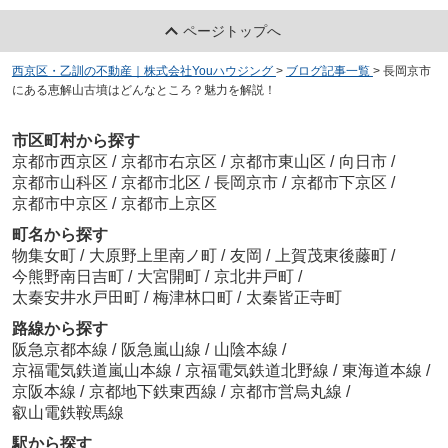
ページトップへ
西京区・乙訓の不動産｜株式会社Youハウジング
>
ブログ記事一覧
>
長岡京市
にある恵解山古墳はどんなところ？魅力を解説！
市区町村から探す
京都市西京区
/
京都市右京区
/
京都市東山区
/
向日市
/
京都市山科区
/
京都市北区
/
長岡京市
/
京都市下京区
/
京都市中京区
/
京都市上京区
町名から探す
物集女町
/
大原野上里南ノ町
/
友岡
/
上賀茂東後藤町
/
今熊野南日吉町
/
大宮開町
/
京北井戸町
/
太秦安井水戸田町
/
梅津林口町
/
太秦皆正寺町
路線から探す
阪急京都本線
/
阪急嵐山線
/
山陰本線
/
京福電気鉄道嵐山本線
/
京福電気鉄道北野線
/
東海道本線
/
京阪本線
/
京都地下鉄東西線
/
京都市営烏丸線
/
叡山電鉄鞍馬線
駅から探す