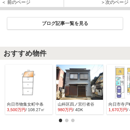
＜ 前のページ
＞次のページ
ブログ記事一覧を見る
おすすめ物件
向日市物集女町中条
山科区四ノ宮行者谷
向日市寺戸
3,500万円
/ 108.27㎡
980万円
/ 4DK
1,670万円
/