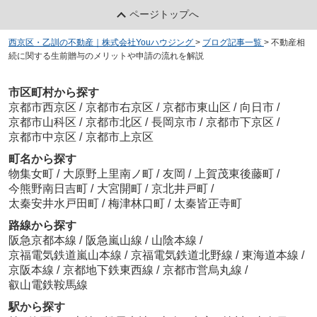
ページトップへ
西京区・乙訓の不動産｜株式会社Youハウジング
>
ブログ記事一覧
>
不動産相
続に関する生前贈与のメリットや申請の流れを解説
市区町村から探す
京都市西京区
/
京都市右京区
/
京都市東山区
/
向日市
/
京都市山科区
/
京都市北区
/
長岡京市
/
京都市下京区
/
京都市中京区
/
京都市上京区
町名から探す
物集女町
/
大原野上里南ノ町
/
友岡
/
上賀茂東後藤町
/
今熊野南日吉町
/
大宮開町
/
京北井戸町
/
太秦安井水戸田町
/
梅津林口町
/
太秦皆正寺町
路線から探す
阪急京都本線
/
阪急嵐山線
/
山陰本線
/
京福電気鉄道嵐山本線
/
京福電気鉄道北野線
/
東海道本線
/
京阪本線
/
京都地下鉄東西線
/
京都市営烏丸線
/
叡山電鉄鞍馬線
駅から探す